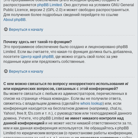
Это программное обеспечение (в его исходной форме) создано и
распространяется
phpBB Limited
. Оно доступно на условиях GNU General
Public Licence, версии 2 (GPL-2.0) и может свободно распространяться.
Для получения более подробных сведений перейдите по ссылке
About phpBB
.
Вернуться к началу
Почему здесь нет такой-то функции?
Это программное обеспечение было создано и лицензировано phpBB
Limited. Если вы считаете, что какая-то функция должна быть добавлена,
посетите
Центр идей phpBB
, где можно отдать свой голос за уже
поданные идеи или предложить собственные.
Вернуться к началу
С кем можно связаться по вопросу некорректного использования и/
или юридических вопросов, связанных с этой конференцией?
Вы можете связаться с любым из администраторов, перечисленных в
списке на странице «Наша команда». Если вы не получили ответа,
свяжитесь с владельцем домена (сделайте
whois lookup
) или, если
конференция находится на бесплатном домене (например, chat.ru,
Yahoo!, free.fr, f2s.com и т. п.), с руководством или техподдержкой данного
домена. Учтите, что phpBB Limited
не имеет никакого контроля над
данной конференцией
и не может нести никакой ответственности за то,
кем и как данная конференция используется. Не обращайтесь к phpBB
Limited по юридическим вопросам (о приостановке работы конференции,