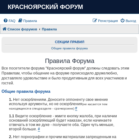
КРАСНОЯРСКИЙ ФОРУМ
FAQ
Правила
Регистрация
Выход
Список форумов
Правила
СЕКЦИИ ПРАВИЛ
Общие правила форума
Правила Форума
Все посетители форума "Красноярский форум" должны следовать этим
Правилам, чтобы общение на форуме происходило дружелюбно,
доставляло удовольствие и было продуктивным для всех участников и
гостей.
Общие правила форума
1.
Нет оскорблениям. Доносите оппоненту свое мнение
используя аргументы, но не оскорбления
(не касается тем
#
находящихся в спецразделе - срачкорзине)
1.1
Видите оскорбление - жмите кнопку жалоба, при наличии
оснований оскорбляющий будет наказан, если начинаете
отвечать в том же духе - получаете оба. Один чуть меньше,
второй больше.
#
2.
Нет порнографии и прочим материалам запрещенным на