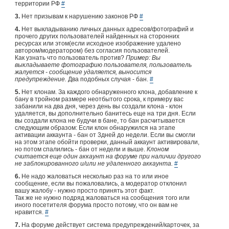
территории РФ
#
3.
Нет призывам к нарушению законов РФ
#
4.
Нет выкладыванию личных данных адресов/фотографий и
прочего других пользователей найденных на сторонних
ресурсах или этом(если исходное изображение удалено
автором/модератором) без согласия пользователей.
Как узнать что пользователь против?
Пример: Вы
выкладываете фотографию пользователя, пользователь
жалуется - сообщение удаляется, выносится
предупреждение.
Два подобных случая - бан.
#
5.
Нет клонам. За каждого обнаруженного клона, добавление к
бану в тройном размере неотбытого срока, к примеру вас
забанили на два дня, через день вы создали клона - клон
удаляется, вы дополнительно банитесь еще на три дня. Если
вы создали клона не будучи в бане, то бан расчитывается
следующим образом: Если клон обнаружился на этапе
активации аккаунта - бан от 3дней до недели. Если вы смогли
на этом этапе обойти проверки, данный аккаунт активировали,
но потом спалились - бан от недели и выше.
Клоном
считается еще один аккаунт на форуме при наличии другого
не заблокированного и/или не удаленного аккаунта.
#
6.
Не надо жаловаться несколько раз на то или иное
сообщение, если вы пожаловались, а модератор отклонил
вашу жалобу - нужно просто принять этот факт.
Так же не нужно подряд жаловаться на сообщения того или
иного посетителя форума просто потому, что он вам не
нравится.
#
7.
На форуме действует система предупреждений/карточек, за