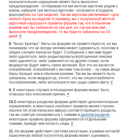
незначительное нарушение может быть вынесено
предупреждение - отображается как желтая карточка рядом с
ником, набрали три желтых карточки - получаете в подарок
красную(
бан на
три
недели
).
Так же карточка увеличивает срок
любого бана на неделю. К примеру, вы с полученной жёлтой
карточкой нарушаете правила форума так, что в обычном
режиме вас бы забанили на три дня, но так как вам уже
выносили предупреждение, то вы будете забанены на 10
дней.
#
8.
"Казус Бритвы". Маты на форуме не приветствуются, но мы
понимаем, что не всегда человек может сдержаться, поэтому в
общих случаях банов не будет. Сообщение с матами будет
либо удаляться, либо редактироваться(обсценная лексика
либо удаляется, либо заменяется на другие слова), если
модератор будет иметь такое желание. Все это не касается
оскорблений, оскорблений с матами тем более, - за такие вещи
баны больше чем в обычном режиме. Так же вы можете быть
забанены, если модератор, сочтет, что вы злоупотребляете
послаблениями, либо используете мат ради самого мата.
#
9.
В некоторых случаях в посещении форума может быть
отказано без пояснения причин.
#
10.
В некоторых разделах форума действуют дополнительные
ограничения, в некоторых наоборот правила менее строгие,
обычно об этом написано вверху соответствующего раздела,
так же советую ознакомиться с темами в
данном разделе
,
некоторые правила форума оформляются отдельными
темами, прежде чем попасть сюда.
#
11.
На форуме действует система репутации, в рамках которой
практически любой посетитель форума может оценивать