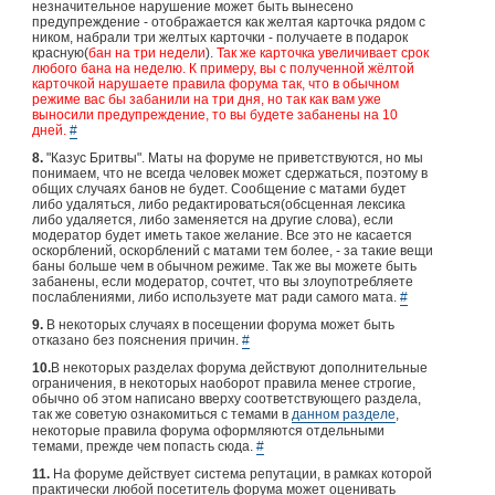
незначительное нарушение может быть вынесено
предупреждение - отображается как желтая карточка рядом с
ником, набрали три желтых карточки - получаете в подарок
красную(
бан на
три
недели
).
Так же карточка увеличивает срок
любого бана на неделю. К примеру, вы с полученной жёлтой
карточкой нарушаете правила форума так, что в обычном
режиме вас бы забанили на три дня, но так как вам уже
выносили предупреждение, то вы будете забанены на 10
дней.
#
8.
"Казус Бритвы". Маты на форуме не приветствуются, но мы
понимаем, что не всегда человек может сдержаться, поэтому в
общих случаях банов не будет. Сообщение с матами будет
либо удаляться, либо редактироваться(обсценная лексика
либо удаляется, либо заменяется на другие слова), если
модератор будет иметь такое желание. Все это не касается
оскорблений, оскорблений с матами тем более, - за такие вещи
баны больше чем в обычном режиме. Так же вы можете быть
забанены, если модератор, сочтет, что вы злоупотребляете
послаблениями, либо используете мат ради самого мата.
#
9.
В некоторых случаях в посещении форума может быть
отказано без пояснения причин.
#
10.
В некоторых разделах форума действуют дополнительные
ограничения, в некоторых наоборот правила менее строгие,
обычно об этом написано вверху соответствующего раздела,
так же советую ознакомиться с темами в
данном разделе
,
некоторые правила форума оформляются отдельными
темами, прежде чем попасть сюда.
#
11.
На форуме действует система репутации, в рамках которой
практически любой посетитель форума может оценивать