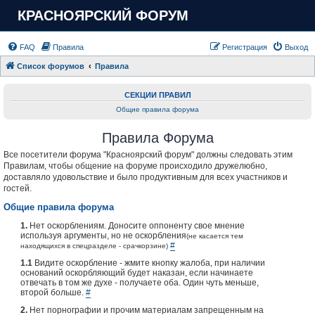
КРАСНОЯРСКИЙ ФОРУМ
FAQ
Правила
Регистрация
Выход
Список форумов
Правила
СЕКЦИИ ПРАВИЛ
Общие правила форума
Правила Форума
Все посетители форума "Красноярский форум" должны следовать этим
Правилам, чтобы общение на форуме происходило дружелюбно,
доставляло удовольствие и было продуктивным для всех участников и
гостей.
Общие правила форума
1.
Нет оскорблениям. Доносите оппоненту свое мнение
используя аргументы, но не оскорбления
(не касается тем
#
находящихся в спецразделе - срачкорзине)
1.1
Видите оскорбление - жмите кнопку жалоба, при наличии
оснований оскорбляющий будет наказан, если начинаете
отвечать в том же духе - получаете оба. Один чуть меньше,
второй больше.
#
2.
Нет порнографии и прочим материалам запрещенным на