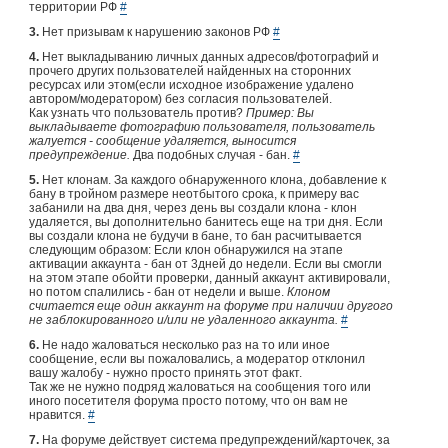
территории РФ
#
3.
Нет призывам к нарушению законов РФ
#
4.
Нет выкладыванию личных данных адресов/фотографий и
прочего других пользователей найденных на сторонних
ресурсах или этом(если исходное изображение удалено
автором/модератором) без согласия пользователей.
Как узнать что пользователь против?
Пример: Вы
выкладываете фотографию пользователя, пользователь
жалуется - сообщение удаляется, выносится
предупреждение.
Два подобных случая - бан.
#
5.
Нет клонам. За каждого обнаруженного клона, добавление к
бану в тройном размере неотбытого срока, к примеру вас
забанили на два дня, через день вы создали клона - клон
удаляется, вы дополнительно банитесь еще на три дня. Если
вы создали клона не будучи в бане, то бан расчитывается
следующим образом: Если клон обнаружился на этапе
активации аккаунта - бан от 3дней до недели. Если вы смогли
на этом этапе обойти проверки, данный аккаунт активировали,
но потом спалились - бан от недели и выше.
Клоном
считается еще один аккаунт на форуме при наличии другого
не заблокированного и/или не удаленного аккаунта.
#
6.
Не надо жаловаться несколько раз на то или иное
сообщение, если вы пожаловались, а модератор отклонил
вашу жалобу - нужно просто принять этот факт.
Так же не нужно подряд жаловаться на сообщения того или
иного посетителя форума просто потому, что он вам не
нравится.
#
7.
На форуме действует система предупреждений/карточек, за