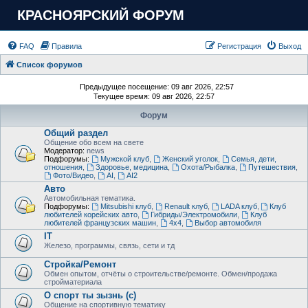
КРАСНОЯРСКИЙ ФОРУМ
FAQ
Правила
Регистрация
Выход
Список форумов
Предыдущее посещение: 09 авг 2026, 22:57
Текущее время: 09 авг 2026, 22:57
Форум
Общий раздел
Общение обо всем на свете
Модератор:
news
Подфорумы:
Мужской клуб
,
Женский уголок
,
Семья, дети,
отношения
,
Здоровье, медицина
,
Охота/Рыбалка
,
Путешествия
,
Фото/Видео
,
AI
,
AI2
Авто
Автомобильная тематика.
Подфорумы:
Mitsubishi клуб
,
Renault клуб
,
LADA клуб
,
Клуб
любителей корейских авто
,
Гибриды/Электромобили
,
Клуб
любителей французских машин
,
4х4
,
Выбор автомобиля
IT
Железо, программы, связь, сети и тд
Стройка/Ремонт
Обмен опытом, отчёты о строительстве/ремонте. Обмен/продажа
стройматериала
О спорт ты зызнь (с)
Общение на спортивную тематику