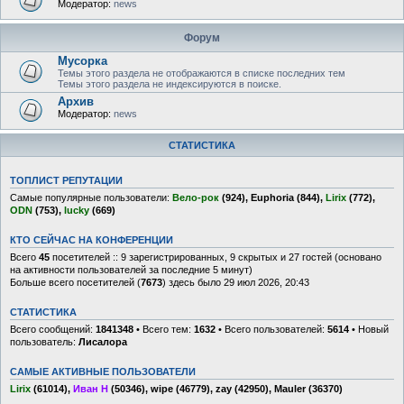
Модератор:
news
Форум
Мусорка
Темы этого раздела не отображаются в списке последних тем
Темы этого раздела не индексируются в поиске.
Архив
Модератор:
news
СТАТИСТИКА
ТОПЛИСТ РЕПУТАЦИИ
Самые популярные пользователи:
Вело-рок
(924),
Euphoria
(844),
Lirix
(772),
ODN
(753),
lucky
(669)
КТО СЕЙЧАС НА КОНФЕРЕНЦИИ
Всего
45
посетителей :: 9 зарегистрированных, 9 скрытых и 27 гостей (основано
на активности пользователей за последние 5 минут)
Больше всего посетителей (
7673
) здесь было 29 июл 2026, 20:43
СТАТИСТИКА
Всего сообщений:
1841348
• Всего тем:
1632
• Всего пользователей:
5614
• Новый
пользователь:
Лисалора
САМЫЕ АКТИВНЫЕ ПОЛЬЗОВАТЕЛИ
Lirix
(61014),
Иван Н
(50346),
wipe
(46779),
zay
(42950),
Mauler
(36370)