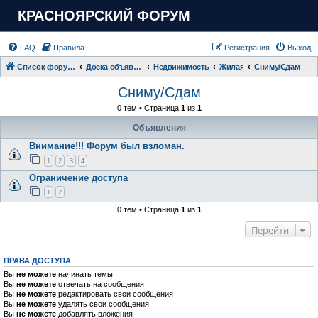
КРАСНОЯРСКИЙ ФОРУМ
FAQ
Правила
Регистрация
Выход
Список форумов
Доска объявлений
Недвижимость
Жилая
Сниму/Сдам
Сниму/Сдам
0 тем • Страница
1
из
1
Объявления
Внимание!!! Форум был взломан.
1
2
3
4
Ограничение доступа
1
2
0 тем • Страница
1
из
1
Перейти
ПРАВА ДОСТУПА
Вы
не можете
начинать темы
Вы
не можете
отвечать на сообщения
Вы
не можете
редактировать свои сообщения
Вы
не можете
удалять свои сообщения
Вы
не можете
добавлять вложения