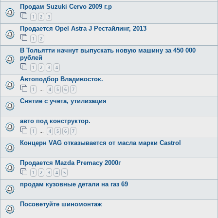
Продам Suzuki Cervo 2009 г.р
1
2
3
Продается Opel Astra J Рестайлинг, 2013
1
2
В Тольятти начнут выпускать новую машину за 450 000
рублей
1
2
3
4
Автоподбор Владивосток.
1
4
5
6
7
…
Снятие с учета, утилизация
авто под конструктор.
1
4
5
6
7
…
Концерн VAG отказывается от масла марки Castrol
Продается Mazda Premacy 2000г
1
2
3
4
5
продам кузовные детали на газ 69
Посоветуйте шиномонтаж