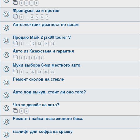
1
2
3
4
Французы, за и против
1
4
5
6
7
…
Автоэлектрик-диагност по вагам
Продаю Mark 2 jzx90 tourer V
1
12
13
14
15
…
Авто из Казахстана и гарантия
1
2
3
4
5
Муки выбора 6-ми местного авто
1
32
33
34
35
…
Ремонт сколов на стекле
Авто под выкуп, стоит ли оно того?
Что за девайс на авто?
1
2
Ремонт / пайка пластикового бака.
газлифт для кофра на крышу