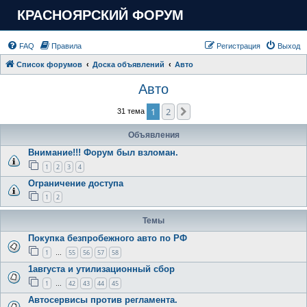
КРАСНОЯРСКИЙ ФОРУМ
FAQ
Правила
Регистрация
Выход
Список форумов
Доска объявлений
Авто
Авто
1
2
След.
31 тема
Объявления
Внимание!!! Форум был взломан.
1
2
3
4
Ограничение доступа
1
2
Темы
Покупка безпробежного авто по РФ
1
55
56
57
58
…
1августа и утилизационный сбор
1
42
43
44
45
…
Автосервисы против регламента.