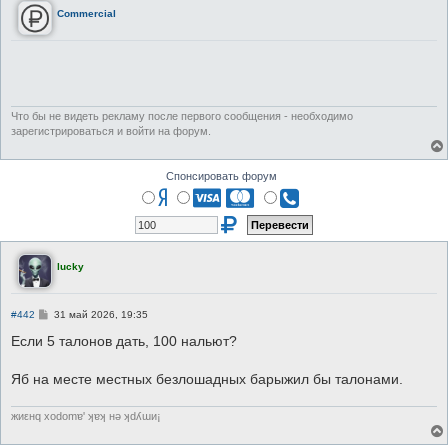
Commercial
Что бы не видеть рекламу после первого сообщения - необходимо
зарегистрироваться и войти на форум.
Спонсировать форум
lucky
С
#442
31 май 2026, 19:35
о
о
Если 5 талонов дать, 100 нальют?
б
щ
е
Яб на месте местных безлошадных барыжил бы талонами.
н
и
е
жиεнq хоdоmɐ' ʞɐʞ нǝ ʞdʎɯи¡