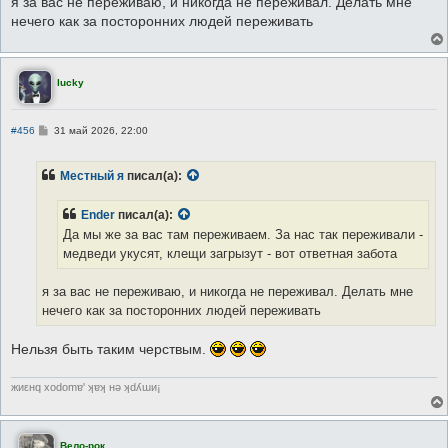
я за вас не переживаю, и никогда не переживал. Делать мне
нечего как за посторонних людей переживать
lucky
С
#456
31 май 2026, 22:00
о
о
б
Местный я
писал(а):
щ
е
н
Ender
писал(а):
и
е
Да мы же за вас там переживаем. За нас так переживали -
медведи укусят, клещи загрызут - вот ответная забота
я за вас не переживаю, и никогда не переживал. Делать мне
нечего как за посторонних людей переживать
Нельзя быть таким черствым.
жиεнq хоdоmɐ' ʞɐʞ нǝ ʞdʎɯи¡
Вело-рок