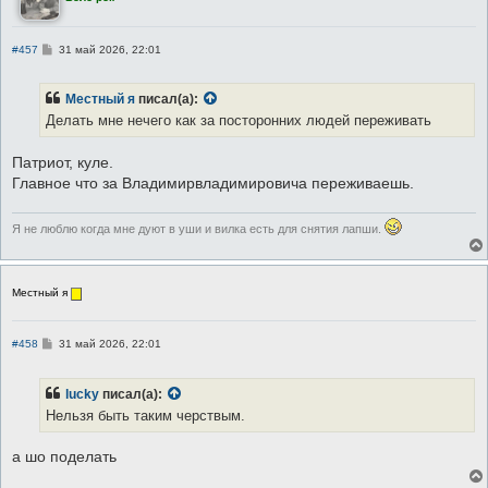
С
#457
31 май 2026, 22:01
о
о
б
Местный я
писал(а):
щ
е
Делать мне нечего как за посторонних людей переживать
н
и
е
Патриот, куле.
Главное что за Владимирвладимировича переживаешь.
Я не люблю когда мне дуют в уши и вилка есть для снятия лапши.
Местный я
С
#458
31 май 2026, 22:01
о
о
б
lucky
писал(а):
щ
е
Нельзя быть таким черствым.
н
и
е
а шо поделать