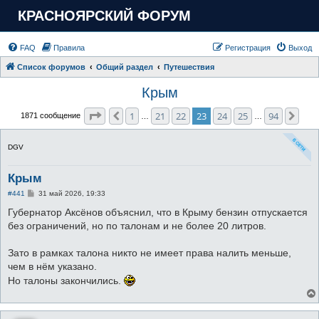
КРАСНОЯРСКИЙ ФОРУМ
FAQ
Правила
Регистрация
Выход
Список форумов
Общий раздел
Путешествия
Крым
Страница
23
из
94
1
21
22
23
24
25
94
Пред.
Сле
1871 сообщение
…
…
DGV
Крым
С
#441
31 май 2026, 19:33
о
о
Губернатор Аксёнов объяснил, что в Крыму бензин отпускается
б
без ограничений, но по талонам и не более 20 литров.
щ
е
н
Зато в рамках талона никто не имеет права налить меньше,
и
е
чем в нём указано.
Но талоны закончились.