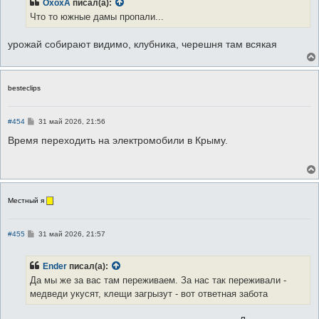
ОхохА
писал(а):
щ
е
Что то южные дамы пропали...
н
и
е
урожай собирают видимо, клубника, черешня там всякая
besteclips
С
#454
31 май 2026, 21:56
о
о
Время переходить на электромобили в Крыму.
б
щ
е
н
и
е
Местный я
С
#455
31 май 2026, 21:57
о
о
б
Ender
писал(а):
щ
е
Да мы же за вас там переживаем. За нас так переживали -
н
медведи укусят, клещи загрызут - вот ответная забота
и
е