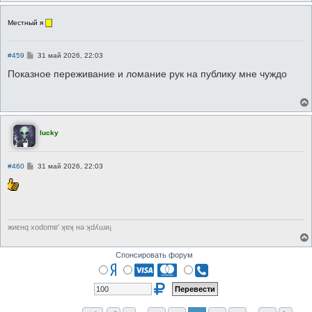
Местный я
С
#459
31 май 2026, 22:03
о
о
Показное переживание и ломание рук на публику мне чуждо
б
щ
е
н
и
е
lucky
С
#460
31 май 2026, 22:03
о
о
б
щ
е
н
и
жиεнq хоdоmɐ' ʞɐʞ нǝ ʞdʎɯи¡
е
Спонсировать форум