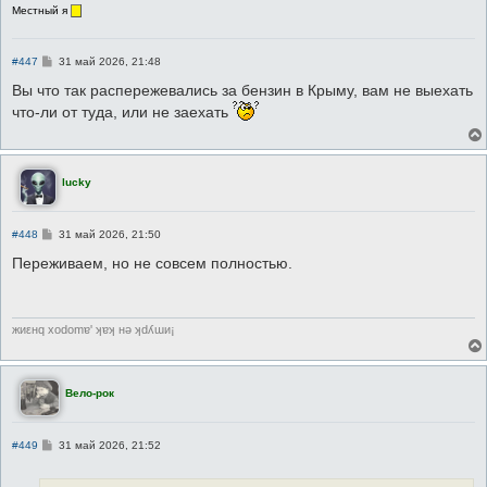
Местный я
С
#447
31 май 2026, 21:48
о
о
Вы что так распережевались за бензин в Крыму, вам не выехать
б
что-ли от туда, или не заехать
щ
е
н
и
е
lucky
С
#448
31 май 2026, 21:50
о
о
Переживаем, но не совсем полностью.
б
щ
е
н
и
жиεнq хоdоmɐ' ʞɐʞ нǝ ʞdʎɯи¡
е
Вело-рок
С
#449
31 май 2026, 21:52
о
о
б