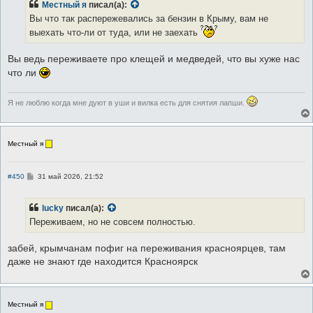
Местный я
писал(а):
щ
е
Вы что так распережевались за бензин в Крыму, вам не
н
и
выехать что-ли от туда, или не заехать
е
Вы ведь переживаете про клещей и медведей, что вы хуже нас
что ли
Я не люблю когда мне дуют в уши и вилка есть для снятия лапши.
Местный я
С
#450
31 май 2026, 21:52
о
о
б
lucky
писал(а):
щ
е
Переживаем, но не совсем полностью.
н
и
е
забей, крымчанам пофиг на переживания красноярцев, там
даже не знают где находится Красноярск
Местный я