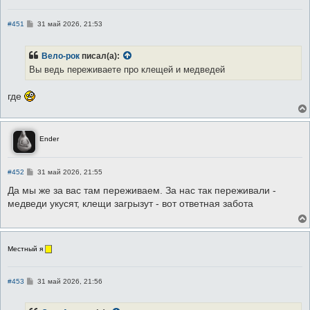
С
#451
31 май 2026, 21:53
о
о
б
Вело-рок
писал(а):
щ
е
Вы ведь переживаете про клещей и медведей
н
и
е
где
Ender
С
#452
31 май 2026, 21:55
о
о
Да мы же за вас там переживаем. За нас так переживали -
б
медведи укусят, клещи загрызут - вот ответная забота
щ
е
н
и
е
Местный я
С
#453
31 май 2026, 21:56
о
о
б