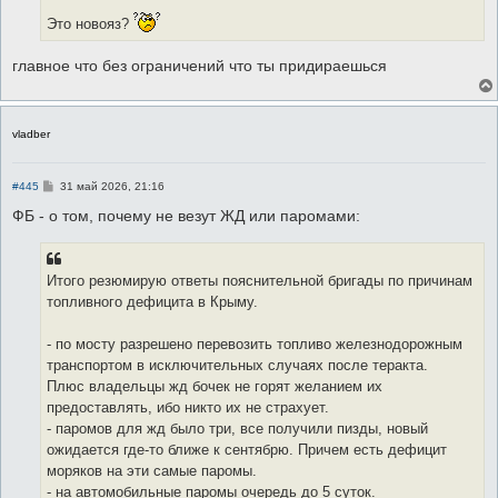
Это новояз?
главное что без ограничений что ты придираешься
vladber
С
#445
31 май 2026, 21:16
о
о
ФБ - о том, почему не везут ЖД или паромами:
б
щ
е
н
Итого резюмирую ответы пояснительной бригады по причинам
и
е
топливного дефицита в Крыму.
- по мосту разрешено перевозить топливо железнодорожным
транспортом в исключительных случаях после теракта.
Плюс владельцы жд бочек не горят желанием их
предоставлять, ибо никто их не страхует.
- паромов для жд было три, все получили пизды, новый
ожидается где-то ближе к сентябрю. Причем есть дефицит
моряков на эти самые паромы.
- на автомобильные паромы очередь до 5 суток.