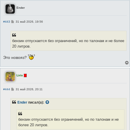
Ender
С
#443
31 май 2026, 19:56
о
о
б
щ
е
бензин отпускается без ограничений, но по талонам и не более
н
20 литров.
и
е
Это новояз?
Lirix
С
#444
31 май 2026, 20:11
о
о
б
Ender
писал(а):
щ
е
н
и
е
бензин отпускается без ограничений, но по талонам и не
более 20 литров.