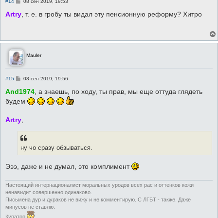
С
#14
08 сен 2019, 19:53
о
о
Аrtry
, т. е. в гробу ты видал эту пенсионную реформу? Хитро
б
щ
е
н
и
е
Mauler
С
#15
08 сен 2019, 19:56
о
о
And1974
, а знаешь, по ходу, ты прав, мы еще оттуда глядеть
б
будем
щ
е
н
Аrtry
,
и
е
ну чо сразу обзываться.
Эээ, даже и не думал, это комплимент
Настоящий интернационалист моральных уродов всех рас и оттенков кожи
ненавидит совершенно одинаково.
Письмена дур и дураков не вижу и не комментирую. С ЛГБТ - также. Даже
минусов не ставлю.
Куратор