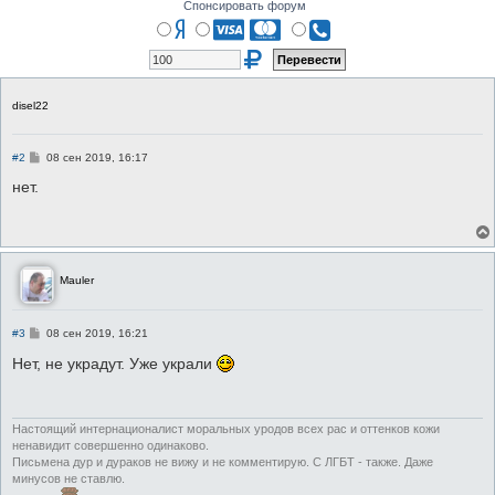
Спонсировать форум
disel22
С
#2
08 сен 2019, 16:17
о
о
нет.
б
щ
е
н
и
е
Mauler
С
#3
08 сен 2019, 16:21
о
о
Нет, не украдут. Уже украли
б
щ
е
н
и
Настоящий интернационалист моральных уродов всех рас и оттенков кожи
е
ненавидит совершенно одинаково.
Письмена дур и дураков не вижу и не комментирую. С ЛГБТ - также. Даже
минусов не ставлю.