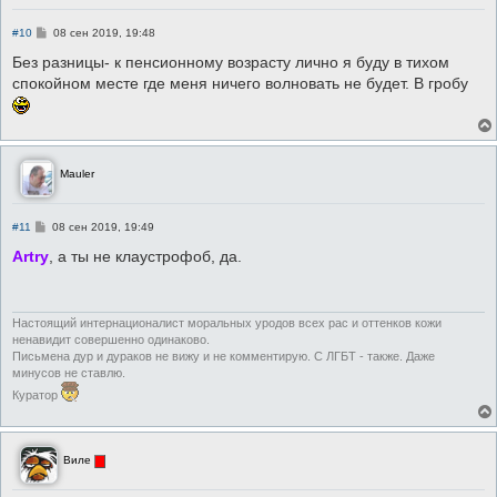
С
#10
08 сен 2019, 19:48
о
о
Без разницы- к пенсионному возрасту лично я буду в тихом
б
спокойном месте где меня ничего волновать не будет. В гробу
щ
е
н
и
е
Mauler
С
#11
08 сен 2019, 19:49
о
о
Аrtry
, а ты не клаустрофоб, да.
б
щ
е
н
и
Настоящий интернационалист моральных уродов всех рас и оттенков кожи
е
ненавидит совершенно одинаково.
Письмена дур и дураков не вижу и не комментирую. С ЛГБТ - также. Даже
минусов не ставлю.
Куратор
Виле