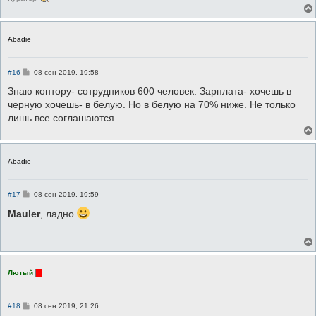
Abadie
С
#16
08 сен 2019, 19:58
о
о
Знаю контору- сотрудников 600 человек. Зарплата- хочешь в
б
черную хочешь- в белую. Но в белую на 70% ниже. Не только
щ
е
лишь все соглашаются ...
н
и
е
Abadie
С
#17
08 сен 2019, 19:59
о
о
Mauler
, ладно
б
щ
е
н
и
е
Лютый
С
#18
08 сен 2019, 21:26
о