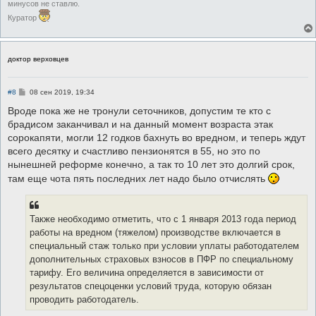
минусов не ставлю.
Куратор
доктор верховцев
С
#8
08 сен 2019, 19:34
о
о
Вроде пока же не тронули сеточников, допустим те кто с
б
брадисом заканчивал и на данный момент возраста этак
щ
е
сорокапяти, могли 12 годков бахнуть во вредном, и теперь ждут
н
всего десятку и счастливо пензионятся в 55, но это по
и
е
нынешней реформе конечно, а так то 10 лет это долгий срок,
там еще чота пять последних лет надо было отчислять
Также необходимо отметить, что с 1 января 2013 года период
работы на вредном (тяжелом) производстве включается в
специальный стаж только при условии уплаты работодателем
дополнительных страховых взносов в ПФР по специальному
тарифу. Его величина определяется в зависимости от
результатов спецоценки условий труда, которую обязан
проводить работодатель.