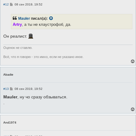
С
#12
08 сен 2019, 19:52
о
о
б
Mauler
писал(а):
щ
е
Аrtry
, а ты не клаустрофоб, да.
н
и
е
Он реалист.
Оценок не ставлю.
Всё, что я говорю - это имхо, если не указано иное.
Abadie
С
#13
08 сен 2019, 19:52
о
о
Mauler
, ну чо сразу обзываться.
б
.
щ
е
н
и
е
And1974