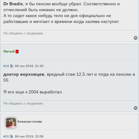
о
Dr Bradis
, я бы пенсии вообще убрал. Соответственно и
б
отчислений быть никаких не должно.
щ
е
А то сидит какое нибудь тело ни дня официально не
н
работавшие и мечтает о времени когда халява наступит
и
е
Не общаюсь с мудаками.
Лютый
С
#19
08 сен 2019, 21:33
о
о
доктор верховцев
, вредный стаж 12,5 лет и тогда на пенсию в
б
55.
щ
е
н
Я его еще к 2004 выработал.
и
е
Не общаюсь с мудаками.
Кожаная голова
С
#20
08 сен 2019, 22:09