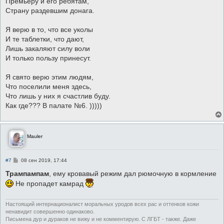
Премьеру и его ребятам,
Страну раздевшим донага.
Я верю в то, что все уколы
И те таблетки, что дают,
Лишь закаляют силу воли
И только пользу принесут.
Я свято верю этим людям,
Что поселили меня здесь,
Что лишь у них я счастлив буду.
Как где??? В палате №6. )))))
Mauler
С
#7
08 сен 2019, 17:44
о
о
Трампампам
, ему кровавый режим дал рюмочную в кормление
б
Не пропадет камрад
щ
е
н
и
Настоящий интернационалист моральных уродов всех рас и оттенков кожи
е
ненавидит совершенно одинаково.
Письмена дур и дураков не вижу и не комментирую. С ЛГБТ - также. Даже