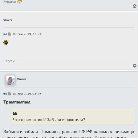
Куратор
ostorg
С
#4
08 сен 2019, 16:21
о
о
б
щ
е
н
и
Сергей.
е
Mauler
С
#5
08 сен 2019, 16:36
о
о
Трампампам
,
б
щ
е
н
Что с ним стало? Забыли и простили?
и
е
Забыли и забили. Помнишь, раньше ПФ РФ рассылал письмеца
с указанием, сколько там тебе начислилось. Какое-то время