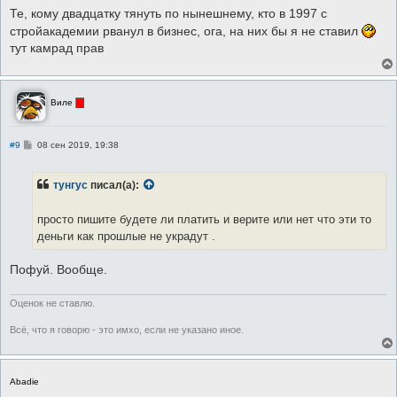
Те, кому двадцатку тянуть по нынешнему, кто в 1997 с
стройакадемии рванул в бизнес, ога, на них бы я не ставил
тут камрад прав
Виле
С
#9
08 сен 2019, 19:38
о
о
б
тунгус
писал(а):
щ
е
н
просто пишите будете ли платить и верите или нет что эти то
и
е
деньги как прошлые не украдут .
Пофуй. Вообще.
Оценок не ставлю.
Всё, что я говорю - это имхо, если не указано иное.
Abadie