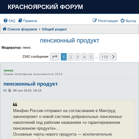
КРАСНОЯРСКИЙ ФОРУМ
FAQ
Правила
Регистрация
Выход
Список форумов
Общий раздел
пенсионный продукт
Модератор:
news
Страница
1
из
118
1
2
3
4
5
118
След.
2342 сообщения
…
тунгус
Самые популярные пользователи 2019
пенсионный продукт
С
#1
08 сен 2019, 16:15
о
о
б
щ
е
Минфин России отправил на согласование в Минтруд
н
законопроект о новой системе добровольных пенсионных
и
е
накоплений под рабочим названием «о гарантированном
пенсионном продукте»...
Основные черты нового продукта — исключительно