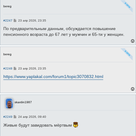
bereg
С
#2247
23 апр 2026, 23:35
о
о
По предварительным данным, обсуждается повышение
б
пенсионного возраста до 67 лет у мужчин и 65-ти у женщин.
щ
е
н
и
е
bereg
С
#2248
23 апр 2026, 23:35
о
о
https://www.yaplakal.com/forum1/topic3070832.html
б
щ
е
н
и
е
skardin1987
С
#2249
24 апр 2026, 09:40
о
о
Живые будут завидовать мёртвым
б
щ
е