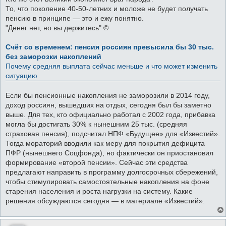
н
То, что поколение 40-50-летних и моложе не будет получать
и
е
пенсию в принципе — это и ежу понятно.
"Денег нет, но вы держитесь" ©
Счёт со временем: пенсия россиян превысила бы 30 тыс.
без заморозки накоплений
Почему средняя выплата сейчас меньше и что может изменить
ситуацию
Если бы пенсионные накопления не заморозили в 2014 году,
доход россиян, вышедших на отдых, сегодня был бы заметно
выше. Для тех, кто официально работал с 2002 года, прибавка
могла бы достигать 30% к нынешним 25 тыс. (средняя
страховая пенсия), подсчитал НПФ «Будущее» для «Известий».
Тогда мораторий вводили как меру для покрытия дефицита
ПФР (нынешнего Соцфонда), но фактически он приостановил
формирование «второй пенсии». Сейчас эти средства
предлагают направить в программу долгосрочных сбережений,
чтобы стимулировать самостоятельные накопления на фоне
старения населения и роста нагрузки на систему. Какие
решения обсуждаются сегодня — в материале «Известий».