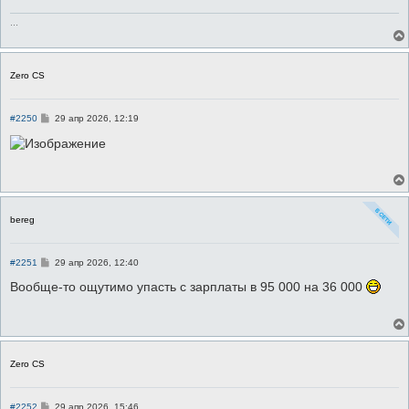
н
и
...
е
Zero CS
С
#2250
29 апр 2026, 12:19
о
о
б
щ
е
н
и
е
bereg
С
#2251
29 апр 2026, 12:40
о
о
Вообще-то ощутимо упасть с зарплаты в 95 000 на 36 000
б
щ
е
н
и
е
Zero CS
С
#2252
29 апр 2026, 15:46