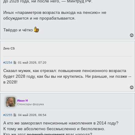
до 2028 года, ни после него, — Минтруд РФ.
щ
е
н
Иных «параметров возраста выхода на пенсию» не
и
е
обсуждается и не прорабатывается.
Твёрдо и чётко
Zero CS
С
#2254
01 май 2026, 07:20
о
о
Сказал мужик, как отрезал: повышение пенсионного возраста
б
будет 2028 году, как бы вы ни крутились. Ни раньше, ни позже --
щ
е
в 2028!
н
и
е
Иван Н
Спонсоры форума
С
#2255
04 май 2026, 06:54
о
о
А кто же заморозил пенсионные накопления в 2014 году?
б
К тому же абсолютно бессмысленно и бесполезно.
щ
е
Кто же этот
великий экономист
враг народа?