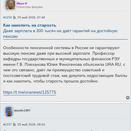
Иван Н
Спонсоры форума
С
#2256
05 май 2026, 07:48
о
о
Как накопить на старость
б
Даже зарплата в 300 тысяч не даёт гарантий на достойную
щ
е
пенсию
н
и
е
Особенности пенсионной системы в России не гарантируют
высокую пенсию даже при высокой зарплате. Профессор
кафедры государственных и муниципальных финансов РЭУ
имени Г.В. Плеханова Юлия Финогенова объяснила URA.RU, с
чем это связано, даёт ли преимущество советский и
постсоветский трудовой стаж, как докупить недостающие баллы
и как накопить, чтобы старость прошла достойно.
https://t.me/uranews/125775
skardin1987
С
#2257
05 май 2026, 08:24
о