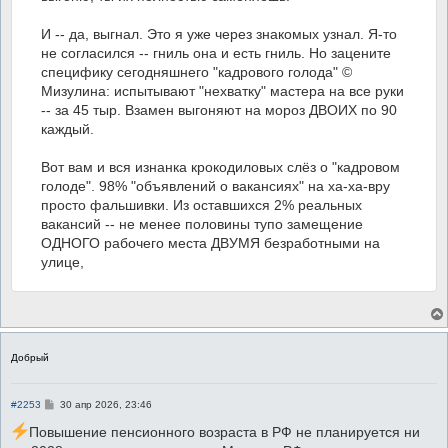
И -- да, выгнал. Это я уже через знакомых узнал. Я-то
не согласился -- гниль она и есть гниль. Но зацените
специфику сегодняшнего "кадрового голода" ©
Мизулина: испытывают "нехватку" мастера на все руки
-- за 45 тыр. Взамен выгоняют на мороз ДВОИХ по 90
каждый.
Вот вам и вся изнанка крокодиловых слёз о "кадровом
голоде". 98% "объявлений о вакансиях" на ха-ха-вру
просто фальшивки. Из оставшихся 2% реальных
вакансий -- не менее половины тупо замещение
ОДНОГО рабочего места ДВУМЯ безработными на
улице,
Добрый
С
#2253
30 апр 2026, 23:46
о
о
Повышение пенсионного возраста в РФ не планируется ни
б