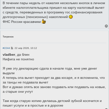
о
В течении пары недель от нажатия нескольких кнопок в личном
б
кбинете налогоплательщика пришел на карту налоговый вычет
щ
е
с средств, переведенных в программу гос.софинансирования
н
долгосрочных (пенсионных) накоплений
и
е
ФНС России красавчики
Тигренок
С
#2244
22 апр 2026, 10:12
о
о
vladber
, да блин
б
Нифига не понятно
щ
е
н
Я уже эту декларацию сдала в начале года, мне уже денег
и
е
выдали
А теперь опа вычет приходит за два косаря, и я вспомнила, что
за танцы не подавала вычет
Вот и думаю опять все заново подавать или подавать на новые,
а старые они учтут
Там когда старую копию делаешь детский зубной косячится и
пишет услуги и в простые и в дорогие