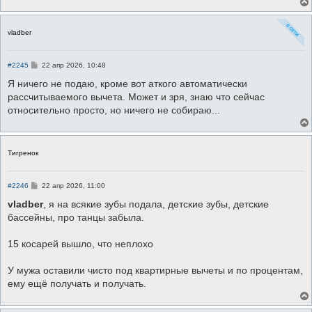
vladber
С
#2245
22 апр 2026, 10:48
о
о
Я ничего не подаю, кроме вот аткого автоматически
б
рассчитываемого вычета. Может и зря, знаю что сейчас
щ
е
относительно просто, но ничего не собираю...
н
и
е
Тигренок
С
#2246
22 апр 2026, 11:00
о
о
vladber
, я на всякие зубы подала, детские зубы, детские
б
бассейны, про танцы забыла.
щ
е
н
15 косарей вышло, что неплохо
и
е
У мужа оставили чисто под квартирные вычеты и по процентам,
ему ещё получать и получать.