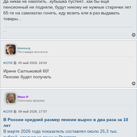
о
Да никак не накопить...кубышка пустеет...как бы ещё
б
пенсионный не подняли, будут никому не нужные старички лет
щ
е
65-ти на самокатах гонять, еду возить или в раз выдавать
н
товары...
и
е
...
domovoj
Поставщик контента
С
#2258
05 май 2026, 16:02
о
о
Ирине Салтыковой 60!
б
Пенсию будет получать
щ
е
н
и
е
Иван Н
Спонсоры форума
С
#2259
08 май 2026, 17:57
о
о
В России средний размер пенсии вырос в два раза за 10
б
лет
щ
е
В марте 2026 года показатель составлял около 25,3 тыс.
н
рублей, следует из данных Росстата
и