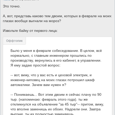
о
о
Это точно.
б
щ
е
А, вот, представь каково тем двоим, которых в феврале на моих
н
глазах вообще выгнали на мороз?
и
е
Извольте байку от первого лица:
Оффтопик
Было у меня в феврале собеседование. В целом, всё
нормально, с главным инженером прошлись по
производству, вернулись в его кабинет, в управлении.
Я ему задаю простой вопрос:
-- вот, вижу, что у вас есть и цеховой электрик, и
инженер-киповец на моих глазах потрошил шкаф
автоматики. Зачем вам нужен я?
-- Понимаешь... Вот этим двоим я сейчас плачу по 90
тыр. (напоминаю: февраль этого года). ты же
откликнулся на объявление "за 45 тыр"-- притом, вижу,
что вполне заменишь их обоих. Надоели они. Завтра
выгоню, ты их полностью заменяешь.