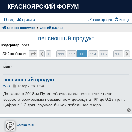
КРАСНОЯРСКИЙ ФОРУМ
FAQ
Правила
Регистрация
Выход
Список форумов
Общий раздел
пенсионный продукт
Модератор:
news
Страница
113
из
118
1
111
112
113
114
115
118
Пред.
2342 сообщения
…
…
Ender
пенсионный продукт
С
#2241
12 апр 2026, 12:46
о
о
Да, когда в 2018-м Путин обосновывал повышение пенс
б
возраста возможным повышением дефицита ПФ до 0.27 трлн,
щ
е
цифра в 1.2 трлн звучала бы как лебединое озеро
н
и
е
Commercial