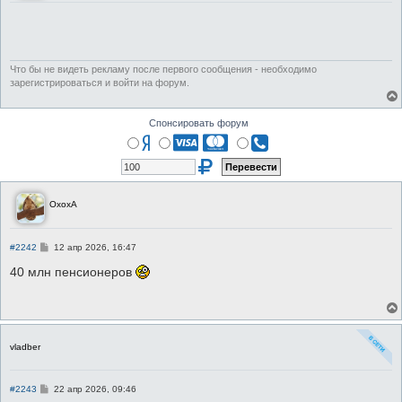
Что бы не видеть рекламу после первого сообщения - необходимо
зарегистрироваться и войти на форум.
Спонсировать форум
ОхохА
С
#2242
12 апр 2026, 16:47
о
о
40 млн пенсионеров
б
щ
е
н
и
е
vladber
С
#2243
22 апр 2026, 09:46
о