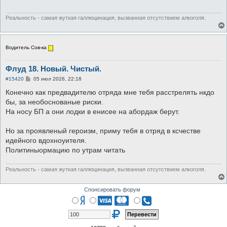
е
н
и
Реальность - самая жуткая галлюцинация, вызванная отсутствием алкоголя.
е
Водитель Сов-ка
Флуд 18. Новый. Чистый.
С
#15420
05 июл 2026, 22:18
о
о
Конечно как предвадителю отряда мне тебя расстрелять нкдо
б
бы, за необоснованые риски.
щ
е
На носу БП а они лодки в енисее на абордаж берут.
н
и
е
Но за проявленый героизм, приму тебя в отряд в ксчестве
идейного вдохноуителя.
Политиныормацию по утрам читать
Реальность - самая жуткая галлюцинация, вызванная отсутствием алкоголя.
Спонсировать форум