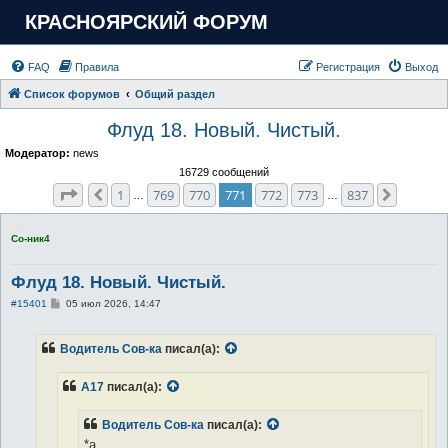
КРАСНОЯРСКИЙ ФОРУМ
FAQ
Правила
Регистрация
Выход
Список форумов
Общий раздел
Флуд 18. Новый. Чистый.
Модератор:
news
16729 сообщений
Страница
771
из
837
1
769
770
771
772
773
837
Пред.
След.
…
…
Со-ник4
Флуд 18. Новый. Чистый.
С
#15401
05 июл 2026, 14:47
о
о
б
Водитель Сов-ка
писал(а):
щ
е
н
А17
писал(а):
и
е
Водитель Сов-ка
писал(а):
*а