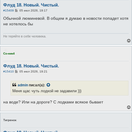
Флуд 18. Новый. Чистый.
С
#15409
05 июл 2026, 19:17
о
о
Обычной люминевой. В общем я думаю в новости попадет хотя
б
не хотелось бы
щ
е
н
и
Не теряйте в себе человека.
е
Со-ник4
Флуд 18. Новый. Чистый.
С
#15410
05 июл 2026, 19:21
о
о
б
admin
писал(а):
щ
е
Меня щас чуть лодкой не задавили )))
н
и
е
на воде? Или на дороге? С лодками всякое бывает
Тигренок