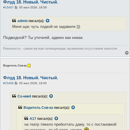
Флуд 18. Новый. Чистый.
С
#15407
05 июл 2026, 18:59
о
о
б
admin
писал(а):
щ
е
Меня щас чуть лодкой не задавили )))
н
и
е
Подводной? Ты уточняй, админ как никак.
Реальность - самая жуткая галлюцинация, вызванная отсутствием алкоголя.
Водитель Сов-ка
Флуд 18. Новый. Чистый.
С
#15408
05 июл 2026, 19:00
о
о
б
Со-ник4
писал(а):
щ
е
н
Водитель Сов-ка
писал(а):
и
е
А17
писал(а):
на театр тяжело приболтать даму, то с постановкой
не угадаешь, то ей одеть нечего.