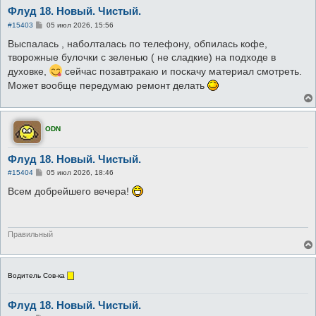
Флуд 18. Новый. Чистый.
С
#15403
05 июл 2026, 15:56
о
о
Выспалась , наболталась по телефону, обпилась кофе,
б
творожные булочки с зеленью ( не сладкие) на подходе в
щ
е
духовке,
сейчас позавтракаю и поскачу материал смотреть.
н
Может вообще передумаю ремонт делать
и
е
ODN
Флуд 18. Новый. Чистый.
С
#15404
05 июл 2026, 18:46
о
о
Всем добрейшего вечера!
б
щ
е
н
и
Правильный
е
Водитель Сов-ка
Флуд 18. Новый. Чистый.