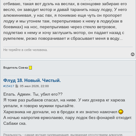
отбиваю, такая вот дуэль на веслах, в оконцовке забираю его
весло, он заводит мотор и давай таранить нашу лодку, У него
алюминиевая, у нас пвх, я понимаю еще чуть он пропорет
лодку и мы утонем там, перепрыгиваю к нему в лодку(как в
боевиках) на нос, перепрыгиваю через стекло ветровое,
подлетаю к нему и хочу заглушить мотор, он падает назад с
румпелем, резко поворачивает и сбрасывает меня в воду...
Не теряйте в себе человека.
Водитель Сов-ка
Флуд 18. Новый. Чистый.
С
#15417
05 июл 2026, 22:00
о
о
Епать. Админ. Ты, убил его??
б
Я тоже раз рыбаков спасал, на ниве. У них дохера кг харюза
щ
е
уепали, я говорю мужики прыгайте.
н
Харюзника не догнали, но в бродах я их знатно намочил
и
е
А ночью напротив ермолаево, пару лодок без фонарей отходит.
Сабаки ска.
Реальность - самая жуткая галлюцинация, вызванная отсутствием алкоголя.