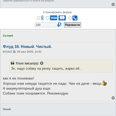
зарегистрироваться и войти на форум.
Спонсировать форум
Со-ник4
Флуд 18. Новый. Чистый.
С
#15402
05 июл 2026, 14:51
о
о
б
Trium
писал(а):
щ
е
Эх, надо собаку на речку тащить, жарко ей..
н
и
е
как я ее понимаю!
Хорошо нам никуда тащится не надо. Чан на даче - вещь
А аккумуляторный душ еще.
Собаке тоже понравится. Рекомендую
ОхохА