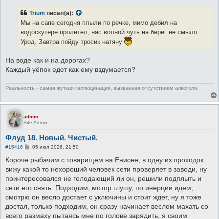
о
б
Trium
писал(а):
щ
е
Мы на сапе сегодня плыли по речке, мимо дебил на
н
водоскутере пролетел, нас волной чуть на берег не смыло.
и
е
Урод. Завтра пойду тросик натяну
На воде как и на дорогах?
Каждый уëпок едет как ему вздумается?
Реальность - самая жуткая галлюцинация, вызванная отсутствием алкоголя.
admin
Site Admin
Флуд 18. Новый. Чистый.
С
#15416
05 июл 2026, 21:50
о
о
Короче рыбачим с товарищем на Енисее, в одну из проходок
б
вижу какой то нехороший человек сети проверяет в заводи, ну
щ
е
поинтересовался не голодающий ли он, решили подплыть и
н
сети его снять. Подходим, мотор глушу, по инерции идем,
и
е
смотрю он весло достает с уключины и стоит ждет, ну я тоже
достал, только подходим, он сразу начинает веслом махать со
всего размаху пытаясь мне по голове зарядить, я своим