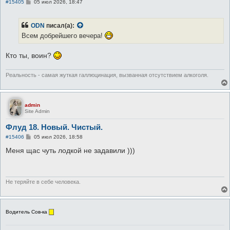
С
#15405
05 июл 2026, 18:47
о
о
б
ODN
писал(а):
щ
е
Всем добрейшего вечера!
н
и
е
Кто ты, воин?
Реальность - самая жуткая галлюцинация, вызванная отсутствием алкоголя.
admin
Site Admin
Флуд 18. Новый. Чистый.
С
#15406
05 июл 2026, 18:58
о
о
Меня щас чуть лодкой не задавили )))
б
щ
е
н
и
Не теряйте в себе человека.
е
Водитель Сов-ка