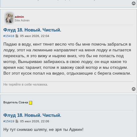
admin
Site Admin
Флуд 18. Новый. Чистый.
С
#15418
05 июл 2026, 22:04
о
о
Падаю в воду, кент тянет весло что бы мне помочь забраться в
б
лодку, этот на люминьке направляет на меня лодку и пытается
щ
е
переехать, я это вижу и ныряю вниз, что бы не попасть под
н
мотор, Выныриваю забираюсь в свою лодку, он еще какое то
и
е
время нас таранит, потом я завожу свой мотор и мы отходим.
Вот этот кусок попал на видео, отдыхающие с берега снимали.
Не теряйте в себе человека.
Водитель Сов-ка
Флуд 18. Новый. Чистый.
С
#15419
05 июл 2026, 22:06
о
о
Ну тут снимаю шляпу, не зря ты Админ!
б
щ