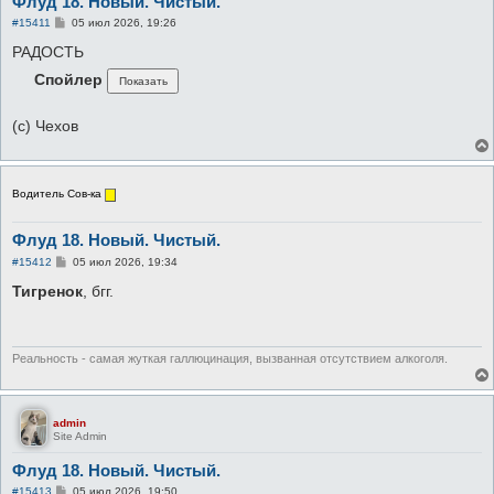
Флуд 18. Новый. Чистый.
С
#15411
05 июл 2026, 19:26
о
о
РАДОСТЬ
б
щ
Спойлер
е
н
и
(с) Чехов
е
Водитель Сов-ка
Флуд 18. Новый. Чистый.
С
#15412
05 июл 2026, 19:34
о
о
Тигренок
, бгг.
б
щ
е
н
и
Реальность - самая жуткая галлюцинация, вызванная отсутствием алкоголя.
е
admin
Site Admin
Флуд 18. Новый. Чистый.
С
#15413
05 июл 2026, 19:50