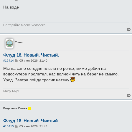
о
о
На воде
б
щ
е
н
и
Не теряйте в себе человека.
е
Trium
Флуд 18. Новый. Чистый.
С
#15414
05 июл 2026, 21:40
о
о
Мы на сапе сегодня плыли по речке, мимо дебил на
б
водоскутере пролетел, нас волной чуть на берег не смыло.
щ
е
Урод. Завтра пойду тросик натяну
н
и
е
Миру Мир!
Водитель Сов-ка
Флуд 18. Новый. Чистый.
С
#15415
05 июл 2026, 21:43
о