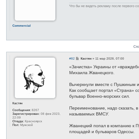
Что бы не видеть рекламу после первого с
Commercial
Сп
С
#82
Кастян
»
11 мар 2026, 07:00
о
о
«Зачистка» Украины от «враждеб
б
Михаила Жванецкого.
щ
е
н
Вычеркнули вместе с Пушкиным и
и
е
Как сообщает портал «Страна» с
бульвар Военно-морских сил.
Кастян
Переименование, надо сказать, в
Сообщения:
8267
называемых ВМСУ.
Зарегистрирован:
08 фев 2023,
22:09
Откуда:
Красноярск
Пол:
Мужской
Жванецкий попал в компанию к Пу
площадей и бульваров Одессы.