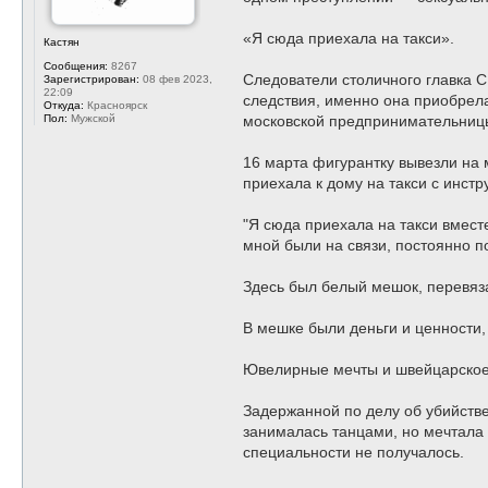
«Я сюда приехала на такси».
Кастян
Сообщения:
8267
Следователи столичного главка 
Зарегистрирован:
08 фев 2023,
22:09
следствия, именно она приобрела
Откуда:
Красноярск
Пол:
Мужской
московской предпринимательниц
16 марта фигурантку вывезли на 
приехала к дому на такси с инстр
"Я сюда приехала на такси вместе
мной были на связи, постоянно п
Здесь был белый мешок, перевяза
В мешке были деньги и ценности
Ювелирные мечты и швейцарское
Задержанной по делу об убийств
занималась танцами, но мечтала 
специальности не получалось.