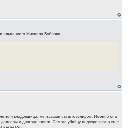
В
е
р
н
у
 и альпиниста Михаила Боброва.
т
ь
с
я
к
н
а
ч
а
л
у
В
е
р
н
у
т
ь
с
-летняя кладовщица, мечтавшая стать ювелиром. Именно она
я
 доллары и драгоценности. Самого убийцу подозревают в еще
к
н
«Газеты.Ru».