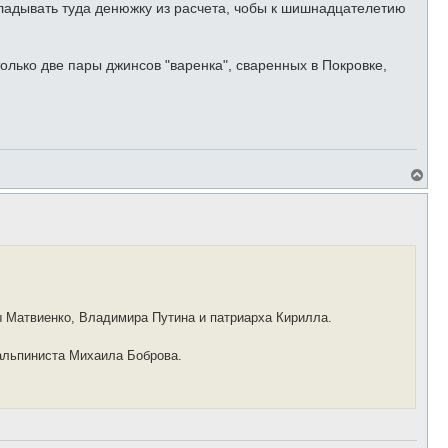
складывать туда денюжку из расчета, чобы к шишнадцателетию
только две пары джинсов "варенка", сваренных в Покровке,
В
е
р
н
у
т
ь
с
я
к
н
 Матвиенко, Владимира Путина и патриарха Кирилла.
а
ч
альпиниста Михаила Боброва.
а
л
у