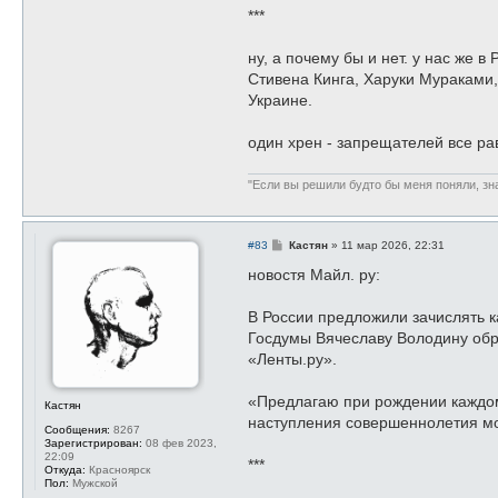
***
ну, а почему бы и нет. у нас же 
Стивена Кинга, Харуки Мураками,
Украине.
один хрен - запрещателей все ра
"Если вы решили будто бы меня поняли, зна
С
#83
Кастян
»
11 мар 2026, 22:31
о
о
новостя Майл. ру:
б
щ
е
В России предложили зачислять 
н
Госдумы Вячеславу Володину обр
и
е
«Ленты.ру».
«Предлагаю при рождении каждом
Кастян
наступления совершеннолетия мо
Сообщения:
8267
Зарегистрирован:
08 фев 2023,
22:09
***
Откуда:
Красноярск
Пол:
Мужской