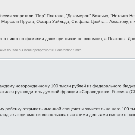
в России запретили "Пир" Платона, "Декамерон" Бокаччо, "Неточка 
 Марселя Пруста, Оскара Уайльда, Стефана Цвейга... Ахматову, в к
вно никто по фамилии даже при жизни не вспомнит, а Платоны, До
чит поняли вы меня превратно." © Constantine Smith
каждому новорожденному 100 тысяч рублей из федерального бюджет
атился руководитель думской фракции «Справедливая Россия» (СР
у ребенку открывать именной спецсчет и зачислять на него 100 т
лодые люди смогли воспользоваться этими деньгами вместе с на