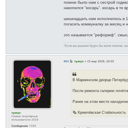
помню было нам с сестрой годико
накопился "косарь". косарь в те 
шишнадцать нам исполнилось в 199
погасить коммуналку за месяц и 
это называется "реформф". смыс
"Если вы решили будто бы меня поняли, зна
С
#84
тунгус
»
15 мар 2026, 20:03
о
о
б
щ
е
В Мариинском дворце Петербур
н
и
е
После ремонта галерею почётн
Ранее на этом месте находили
🗞 Кремлёвская Стабильность
тунгус
Самые популярные
пользователи 2019
Сообщения:
7183