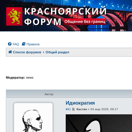
FAQ
Правила
Список форумов
Общий раздел
Модератор:
news
Автор
Идиократия
С
#81
Кастян
»
04 мар 2026, 09:17
о
о
б
щ
е
н