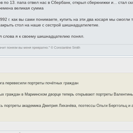
в по 13. папа отвел нас в Сбербанк, открыл сберкнижки и... стал 
времена великая сумма
2 г. как вы сами понимаете, купить на эти два косаря мы смогли 
накрыть стол на наше с сестрой шишнадцатилетие.
л слова я к своему шишнадцателию понял.
чит поняли вы меня превратно." © Constantine Smith
га перевесили портреты почётных граждан
ых граждан в Мариинском дворце теперь открывают портреты Валентины
сь портреты академика Дмитрия Лихачёва, поэтессы Ольги Берггольц и 