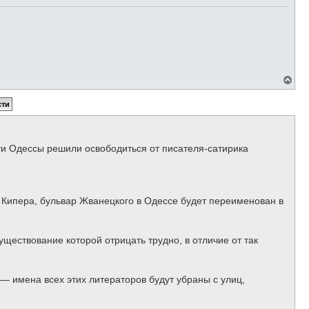
ь
с
я
к
н
а
ч
а
л
В
у
е
р
н
у
т
ь
с
и Одессы решили освободиться от писателя-сатирика
я
к
н
а
ч
 Кипера, бульвар Жванецкого в Одессе будет переименован в
а
л
у
уществование которой отрицать трудно, в отличие от так
— имена всех этих литераторов будут убраны с улиц,