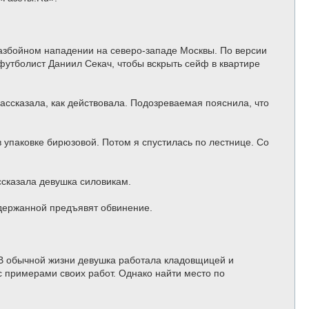
а
ч
а
л
у
разбойном нападении на северо-западе Москвы. По версии
футболист Даниил Секач, чтобы вскрыть сейф в квартире
ассказала, как действовала. Подозреваемая пояснила, что
в упаковке бирюзовой. Потом я спустилась по лестнице. Со
ссказала девушка силовикам.
адержанной предъявят обвинение.
 В обычной жизни девушка работала кладовщицей и
с примерами своих работ. Однако найти место по