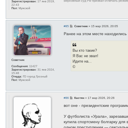
Верховный суд РФ призвал отличать резки
Зарегистрирован:
17 янв 2019,
22:43
Пол:
Мужской
С
#85
Советник
»
15 мар 2026, 20:05
о
о
Ранее на этом месте находились
б
щ
е
н
Вы кто такие?
и
е
Я Вас не звал!
Советник
Идите на...
Сообщения:
11427
©
Зарегистрирован:
31 янв 2024,
15:48
Откуда:
ГО город Грозный
Пол:
Мужской
С
#86
Кастян
»
17 мар 2026, 20:26
о
о
вот оне - президентские програм
б
щ
е
У футболиста «Урала», зарезавш
н
купила спортсмену болгарку для
и
е
одном преступлении — сексуальн