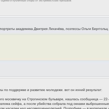
е оценки и публичные споры от экстремистских призывов
 портреты академика Дмитрия Лихачёва, поэтессы Ольги Берггольц
мы по поддержке и развитию молодежи. вот он ихний результат:
его москвичку на Строгинском бульваре, нашлась сообщница — 22
 взлома сейфа, а после убийства собрала под окнами выброшенные
ом насилии над несовершеннолетней. Подробнее — в материале 