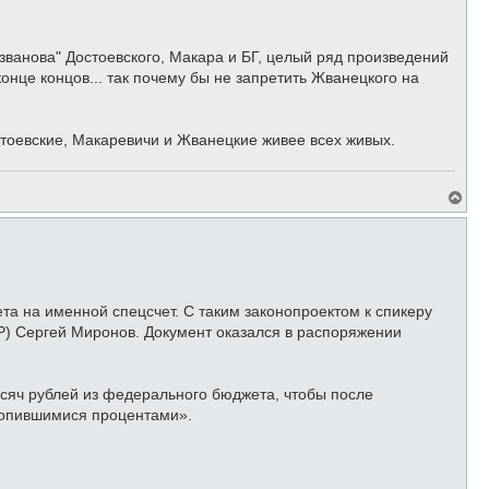
Незванова" Достоевского, Макара и БГ, целый ряд произведений
онце концов... так почему бы не запретить Жванецкого на
стоевские, Макаревичи и Жванецкие живее всех живых.
В
е
р
н
у
т
ь
с
а на именной спецсчет. С таким законопроектом к спикеру
я
) Сергей Миронов. Документ оказался в распоряжении
к
н
а
ч
ысяч рублей из федерального бюджета, чтобы после
а
л
копившимися процентами».
у