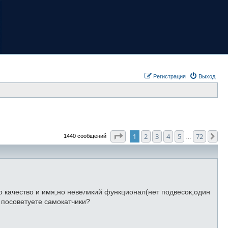
Регистрация
Выход
Страница
1
из
72
1
2
3
4
5
72
Сл
1440 сообщений
…
о качество и имя,но невеликий функционал(нет подвесок,один
о посоветуете самокатчики?