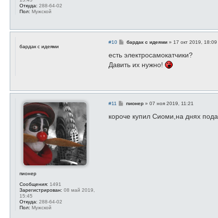
Откуда:
288-64-02
Пол:
Мужской
С
#10
бардак с идеями
»
17 окт 2019, 18:09
бардак с идеями
о
о
есть электросамокатчики?
б
Давить их нужно!
щ
е
н
и
е
С
#11
пионер
»
07 ноя 2019, 11:21
о
о
короче купил Сиоми,на днях пода
б
щ
е
н
и
е
пионер
Сообщения:
1491
Зарегистрирован:
08 май 2019,
15:45
Откуда:
288-64-02
Пол:
Мужской