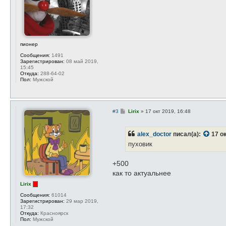
е
н
и
е
пионер
Сообщения:
1491
Зарегистрирован:
08 май 2019,
15:45
Откуда:
288-64-02
Пол:
Мужской
С
#3
Lirix
»
17 окт 2019, 16:48
о
о
б
alex_doctor
писал(а):
17 о
щ
е
пуховик
н
и
е
+500
как то актуальнее
Lirix
Сообщения:
61014
Зарегистрирован:
29 мар 2019,
17:32
Откуда:
Красноярск
Пол:
Мужской