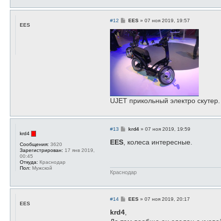
С
#12
EES
»
07 ноя 2019, 19:57
EES
о
о
б
щ
е
н
и
е
UJET прикольный электро скутер.
С
#13
krd4
»
07 ноя 2019, 19:59
krd4
о
о
EES
, колеса интересные.
Сообщения:
3620
б
Зарегистрирован:
17 янв 2019,
щ
00:45
е
Откуда:
Краснодар
н
Пол:
Мужской
и
Краснодар
е
С
#14
EES
»
07 ноя 2019, 20:17
EES
о
о
krd4
,
б