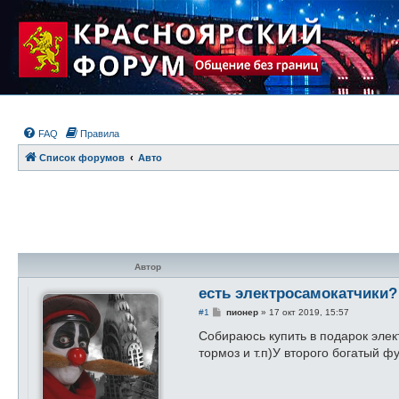
FAQ
Правила
Список форумов
Авто
Автор
есть электросамокатчики?
С
#1
пионер
»
17 окт 2019, 15:57
о
о
Собираюсь купить в подарок элек
б
тормоз и т.п)У второго богатый 
щ
е
н
и
е