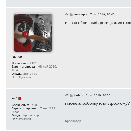
С
#4
пионер
»
17 окт 2019, 16:49
о
о
из вас обоих,сибиряки ,как из го
б
щ
е
н
и
е
пионер
Сообщения:
1491
Зарегистрирован:
08 май 2019,
15:45
Откуда:
288-64-02
Пол:
Мужской
С
#5
krd4
»
17 окт 2019, 16:56
krd4
о
о
пионер
, ребёнку или взрослому?
Сообщения:
3620
б
Зарегистрирован:
17 янв 2019,
щ
00:45
е
Откуда:
Краснодар
н
Пол:
Мужской
и
Краснодар
е