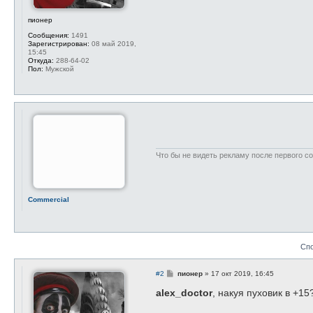
пионер
Сообщения:
1491
Зарегистрирован:
08 май 2019,
15:45
Откуда:
288-64-02
Пол:
Мужской
Что бы не видеть рекламу после первого с
Commercial
Сп
С
#2
пионер
»
17 окт 2019, 16:45
о
о
alex_doctor
, накуя пуховик в +1
б
щ