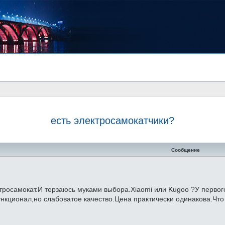
есть электросамокатчики?
Сообщение
тросамокат.И терзаюсь муками выбора.Xiaomi или Kugoo ?У первог
функционал,но слабоватое качество.Цена практически одинакова.Чт