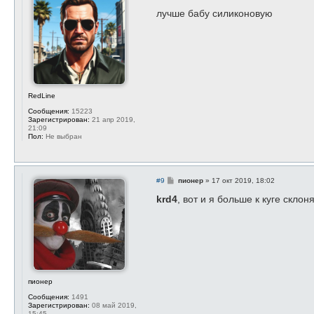
о
о
лучше бабу силиконовую
б
щ
е
н
и
е
RedLine
Сообщения:
15223
Зарегистрирован:
21 апр 2019,
21:09
Пол:
Не выбран
С
#9
пионер
»
17 окт 2019, 18:02
о
о
krd4
, вот и я больше к куге склон
б
щ
е
н
и
е
пионер
Сообщения:
1491
Зарегистрирован:
08 май 2019,
15:45