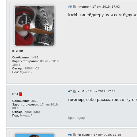
С
#6
пионер
»
17 окт 2019, 17:03
о
о
krd4
, тинейджеру,ну и сам буду к
б
щ
е
н
и
е
пионер
Сообщения:
1491
Зарегистрирован:
08 май 2019,
15:45
Откуда:
288-64-02
Пол:
Мужской
С
#7
krd4
»
17 окт 2019, 17:13
krd4
о
о
пионер
, себе рассматривал куго м
Сообщения:
3620
б
Зарегистрирован:
17 янв 2019,
щ
00:45
е
Откуда:
Краснодар
н
Пол:
Мужской
и
Краснодар
е
С
#8
RedLine
»
17 окт 2019, 17:15