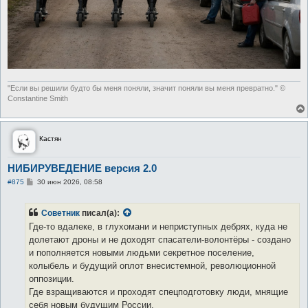
"Если вы решили будто бы меня поняли, значит поняли вы меня превратно." ©
Constantine Smith
Кастян
НИБИРУВЕДЕНИЕ версия 2.0
С
#875
30 июн 2026, 08:58
о
о
б
Советник
писал(а):
щ
е
Где-то вдалеке, в глухомани и неприступных дебрях, куда не
н
долетают дроны и не доходят спасатели-волонтёры - создано
и
е
и пополняется новыми людьми секретное поселение,
колыбель и будущий оплот внесистемной, революционной
оппозиции.
Где взращиваются и проходят спецподготовку люди, мнящие
себя новым будущим России.