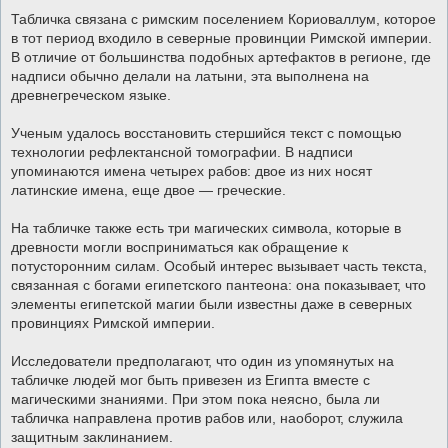
Табличка связана с римским поселением Кориоваллум, которое
в тот период входило в северные провинции Римской империи.
В отличие от большинства подобных артефактов в регионе, где
надписи обычно делали на латыни, эта выполнена на
древнегреческом языке.
Ученым удалось восстановить стершийся текст с помощью
технологии рефлектансной томографии. В надписи
упоминаются имена четырех рабов: двое из них носят
латинские имена, еще двое — греческие.
На табличке также есть три магических символа, которые в
древности могли восприниматься как обращение к
потусторонним силам. Особый интерес вызывает часть текста,
связанная с богами египетского пантеона: она показывает, что
элементы египетской магии были известны даже в северных
провинциях Римской империи.
Исследователи предполагают, что один из упомянутых на
табличке людей мог быть привезен из Египта вместе с
магическими знаниями. При этом пока неясно, была ли
табличка направлена против рабов или, наоборот, служила
защитным заклинанием.