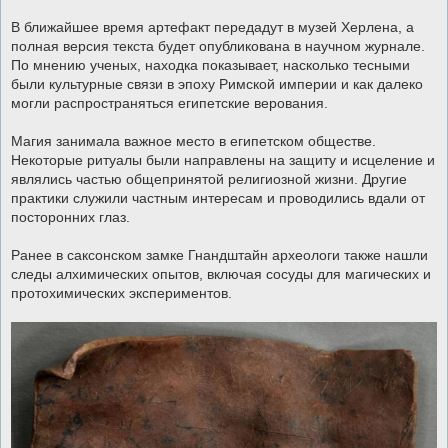
В ближайшее время артефакт передадут в музей Херлена, а
полная версия текста будет опубликована в научном журнале.
По мнению ученых, находка показывает, насколько тесными
были культурные связи в эпоху Римской империи и как далеко
могли распространяться египетские верования.
Магия занимала важное место в египетском обществе.
Некоторые ритуалы были направлены на защиту и исцеление и
являлись частью общепринятой религиозной жизни. Другие
практики служили частным интересам и проводились вдали от
посторонних глаз.
Ранее в саксонском замке Гнандштайн археологи также нашли
следы алхимических опытов, включая сосуды для магических и
протохимических экспериментов.