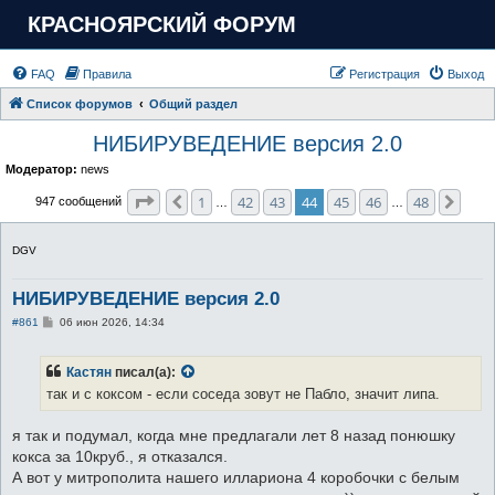
КРАСНОЯРСКИЙ ФОРУМ
FAQ
Правила
Регистрация
Выход
Список форумов
Общий раздел
НИБИРУВЕДЕНИЕ версия 2.0
Модератор:
news
Страница
44
из
48
1
42
43
44
45
46
48
Пред.
След
947 сообщений
…
…
DGV
НИБИРУВЕДЕНИЕ версия 2.0
С
#861
06 июн 2026, 14:34
о
о
б
Кастян
писал(а):
щ
е
так и с коксом - если соседа зовут не Пабло, значит липа.
н
и
е
я так и подумал, когда мне предлагали лет 8 назад понюшку
кокса за 10круб., я отказался.
А вот у митрополита нашего иллариона 4 коробочки с белым