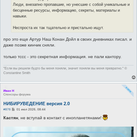
Люди, внезапно пропавшие, но унесшие с собой уникальные и
бесценные ресурсы, информацию, секреты, материалы и
навыки.
Неспроста их так тщательно и пристально ищут.
про это еще Артур Наш Конан Дойл в своих дневниках писал. и
даже позже кинчик сняли.
только тссс - это секретная информация. не пали кантору.
"Если вы решили будто бы меня поняли, значит поняли вы меня превратно." ©
Constantine Smith
Иван Н
Спонсоры форума
НИБИРУВЕДЕНИЕ версия 2.0
С
#876
01 июл 2026, 08:44
о
о
Кастян
, не вступай в контакт с инопланетянами!
б
щ
е
н
и