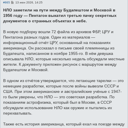
С
#865
13 июн 2026, 14:25
о
о
НЛО заметили на пути между Будапештом и Москвой в
б
1956 году — Пентагон выкатил третью пачку секретных
щ
е
документов о странных объектах в небе.
н
и
е
В новую подборку вошли 72 файла из архивов ФБР, ЦРУ и
Пентагона разных годов. Один из материалов —
информационный отчёт ЦРУ, основанный на показаниях
американца. Он рассказал о письме своей племянницы из
Будапешта, написанном в ноябре 1955-го. В нём девушка
описывала НЛО, которые несколько недель обсуждали местные
жители. К документу приложен рисунок с маршрутом между
Будапештом и Москвой.
В одном из отчётов утверждается, что летающие тарелки — это
немецкие разработки, которые после войны вывезли СССР и
США. При этом американские и австралийские учёные с 1947-
го были уверены, что НЛО — это советская разработка. По
показаниям астрофизика, который был в Москве, в СССР
обсуждали использование НЛО как оружие и пытались их
перехватывать.
Также есть история американца, который ехал на поезде между