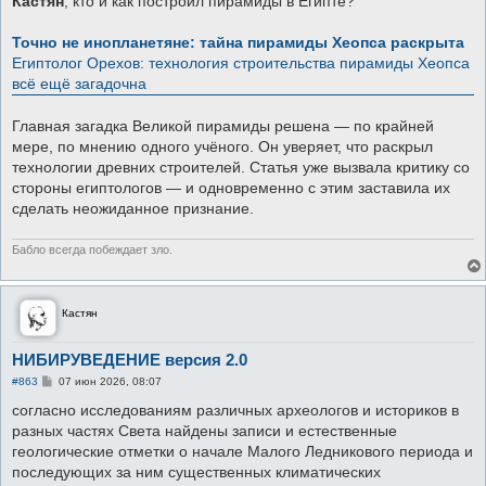
Кастян
, кто и как построил пирамиды в Египте?
б
щ
е
Точно не инопланетяне: тайна пирамиды Хеопса раскрыта
н
Египтолог Орехов: технология строительства пирамиды Хеопса
и
е
всё ещё загадочна
Главная загадка Великой пирамиды решена — по крайней
мере, по мнению одного учёного. Он уверяет, что раскрыл
технологии древних строителей. Статья уже вызвала критику со
стороны египтологов — и одновременно с этим заставила их
сделать неожиданное признание.
Бабло всегда побеждает зло.
Кастян
НИБИРУВЕДЕНИЕ версия 2.0
С
#863
07 июн 2026, 08:07
о
о
согласно исследованиям различных археологов и историков в
б
разных частях Света найдены записи и естественные
щ
е
геологические отметки о начале Малого Ледникового периода и
н
последующих за ним существенных климатических
и
е