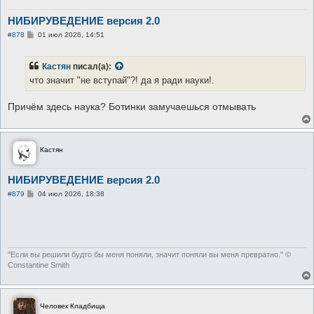
НИБИРУВЕДЕНИЕ версия 2.0
С
#878
01 июл 2026, 14:51
о
о
б
Кастян
писал(а):
щ
е
что значит "не вступай"?! да я ради науки!.
н
и
е
Причём здесь наука? Ботинки замучаешься отмывать
Кастян
НИБИРУВЕДЕНИЕ версия 2.0
С
#879
04 июл 2026, 18:38
о
о
phpBB
[video]
б
щ
е
н
и
"Если вы решили будто бы меня поняли, значит поняли вы меня превратно." ©
е
Constantine Smith
Человек Кладбища