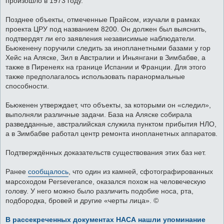
произошло в 1973 году.
Позднее объекты, отмеченные Прайсом, изучали в рамках
проекта ЦРУ под названием 8200. Он должен был выяснить,
подтвердят ли его заявления независимые наблюдатели.
Бьюкенену поручили следить за инопланетными базами у гор
Хейс на Аляске, Зил в Австралии и Иньянгани в Зимбабве, а
также в Пиренеях на границе Испании и Франции. Для этого
также предполагалось использовать паранормальные
способности.
Бьюкенен утверждает, что объекты, за которыми он «следил»,
выполняли различные задачи. База на Аляске собирала
разведданные, австралийская служила пунктом прибытия НЛО,
а в Зимбабве работал центр ремонта инопланетных аппаратов.
Подтверждённых доказательств существования этих баз нет.
Ранее
сообщалось
, что один из камней, сфотографированных
марсоходом Perseverance, оказался похож на человеческую
голову. У него можно было различить подобие носа, рта,
подбородка, бровей и другие «черты лица». ©
В рассекреченных документах НАСА нашли упоминание