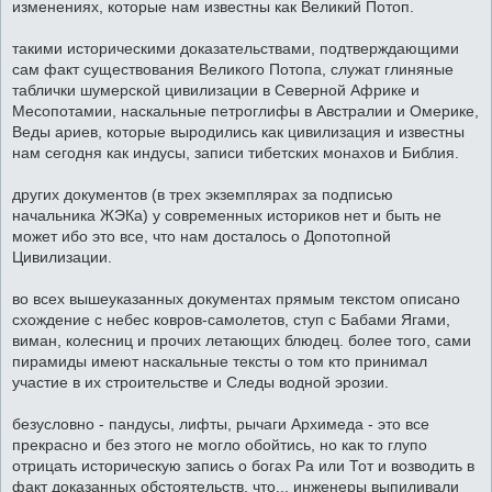
изменениях, которые нам известны как Великий Потоп.
такими историческими доказательствами, подтверждающими
сам факт существования Великого Потопа, служат глиняные
таблички шумерской цивилизации в Северной Африке и
Месопотамии, наскальные петроглифы в Австралии и Омерике,
Веды ариев, которые выродились как цивилизация и известны
нам сегодня как индусы, записи тибетских монахов и Библия.
других документов (в трех экземплярах за подписью
начальника ЖЭКа) у современных историков нет и быть не
может ибо это все, что нам досталось о Допотопной
Цивилизации.
во всех вышеуказанных документах прямым текстом описано
схождение с небес ковров-самолетов, ступ с Бабами Ягами,
виман, колесниц и прочих летающих блюдец. более того, сами
пирамиды имеют наскальные тексты о том кто принимал
участие в их строительстве и Следы водной эрозии.
безусловно - пандусы, лифты, рычаги Архимеда - это все
прекрасно и без этого не могло обойтись, но как то глупо
отрицать историческую запись о богах Ра или Тот и возводить в
факт доказанных обстоятельств, что... инженеры выпиливали