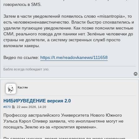
говорилось в SMS.
Затем в части уведомлений появилось слово «misantropia», то
есть человеконенавистничество. Власти быстро спохватились и
удалили пугающее уведомление. Как позже пояснили местные
СМИ, реального повода для паники нет. Зелёные человечки до
страны не долетели, а систему экстренных служб просто
взломали хакеры.
Видео по ссылке:
https://t.me/readovkanews/111658
Бабло всегда побеждает зло.
Кастян
НИБИРУВЕДЕНИЕ версия 2.0
С
#870
22 июн 2026, 14:20
о
о
Профессор австралийского Университета Нового Южного
б
Уэльса Кэрол Оливер заявила, что инопланетяне могут не
щ
е
посещать Землю из-за «проклятия времени».
н
и
е
По словам ученого, время замедляется по мере ускорения