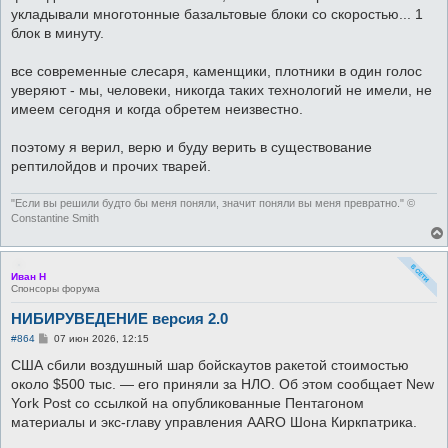
укладывали многотонные базальтовые блоки со скоростью... 1
блок в минуту.
все современные слесаря, каменщики, плотники в один голос
уверяют - мы, человеки, никогда таких технологий не имели, не
имеем сегодня и когда обретем неизвестно.
поэтому я верил, верю и буду верить в существование
рептилойдов и прочих тварей.
"Если вы решили будто бы меня поняли, значит поняли вы меня превратно." ©
Constantine Smith
Иван Н
Спонсоры форума
НИБИРУВЕДЕНИЕ версия 2.0
С
#864
07 июн 2026, 12:15
о
о
США сбили воздушный шар бойскаутов ракетой стоимостью
б
около $500 тыс. — его приняли за НЛО. Об этом сообщает New
щ
е
York Post со ссылкой на опубликованные Пентагоном
н
материалы и экс-главу управления AARO Шона Киркпатрика.
и
е