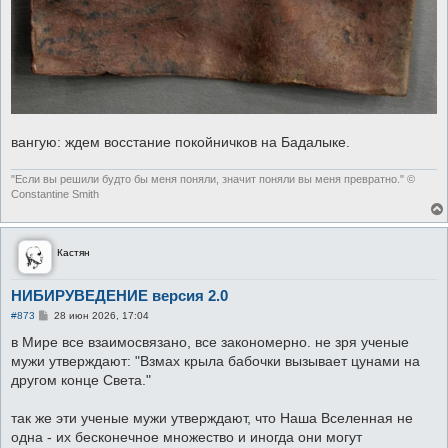
вангую: ждем восстание покойничков на Бадалыке.
"Если вы решили будто бы меня поняли, значит поняли вы меня превратно." ©
Constantine Smith
Кастян
НИБИРУВЕДЕНИЕ версия 2.0
С
#873
28 июн 2026, 17:04
о
о
в Мире все взаимосвязано, все закономерно. не зря ученые
б
мужи утверждают: "Взмах крыла бабочки вызывает цунами на
щ
е
другом конце Света."
н
и
е
так же эти ученые мужи утверждают, что Наша Вселенная не
одна - их бесконечное множество и иногда они могут