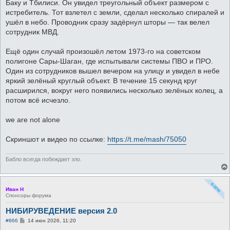
Баку и Тбилиси. Он увидел треугольный объект размером с
истребитель. Тот взлетел с земли, сделал несколько спиралей и
ушёл в небо. Проводник сразу задёрнул шторы — так велел
сотрудник МВД.
Ещё один случай произошёл летом 1973-го на советском
полигоне Сары-Шаган, где испытывали системы ПВО и ПРО.
Один из сотрудников вышел вечером на улицу и увидел в небе
яркий зелёный круглый объект. В течение 15 секунд круг
расширился, вокруг него появились несколько зелёных колец, а
потом всё исчезло.
we are not alone
Скриншот и видео по ссылке:
https://t.me/mash/75050
Бабло всегда побеждает зло.
Иван Н
Спонсоры форума
НИБИРУВЕДЕНИЕ версия 2.0
С
#866
14 июн 2026, 11:20
о