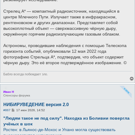
Стрелец А* — компактный радиоисточник, находящийся в
центре Млечного Пути. Излучает также в инфракрасном,
рентгеновском и других диапазонах. Представляет собой
высокоплотный объект — сверхмассивную чёрную дыру,
окружённую горячим радиоизлучающим газовым облаком.
Астрономы, проводившие наблюдения с помощью Телескопа
горизонта событий, опубликовали 12 мая 2022 года
фотографию Стрельца А*, подтвердив, что объект содержит
чёрную дыру. Это её второе подтверждённое изображение. ©
Бабло всегда побеждает зло.
Иван Н
Спонсоры форума
НИБИРУВЕДЕНИЕ версия 2.0
С
#867
17 июн 2026, 14:52
о
о
"Людям такое не под силу". Находка из Боливии повергла
б
учёных в шок
щ
е
Ростен: в Льянос-де-Мохос и Упано могла существовать
н