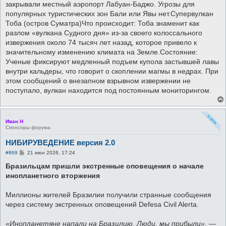
закрывали местный аэропорт Лабуан-Баджо. Угрозы для
популярных туристических зон Бали или Явы нет.Супервулкан
Тоба (остров Суматра)Что происходит: Тоба знаменит как
разлом «вулкана Судного дня» из-за своего колоссального
извержения около 74 тысяч лет назад, которое привело к
значительному изменению климата на Земле.Состояние:
Ученые фиксируют медленный подъем купола застывшей лавы
внутри кальдеры, что говорит о скоплении магмы в недрах. При
этом сообщений о внезапном взрывном извержении не
поступало, вулкан находится под постоянным мониторингом.
Иван Н
Спонсоры форума
НИБИРУВЕДЕНИЕ версия 2.0
С
#869
21 июн 2026, 17:24
о
о
Бразильцам пришли экстренные оповещения о начале
б
инопланетного вторжения
щ
е
н
Миллионы жителей Бразилии получили странные сообщения
и
е
через систему экстренных оповещений Defesa Civil Alerta.
«Инопланетяне напали на Бразилию. Люди, мы прибыли»
, —