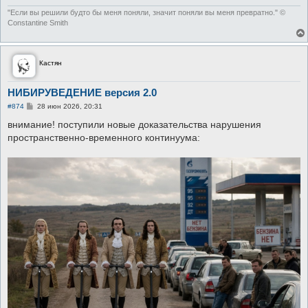
"Если вы решили будто бы меня поняли, значит поняли вы меня превратно." ©
Constantine Smith
Кастян
НИБИРУВЕДЕНИЕ версия 2.0
С
#874
28 июн 2026, 20:31
о
о
внимание! поступили новые доказательства нарушения
б
пространственно-временного континуума:
щ
е
н
и
е