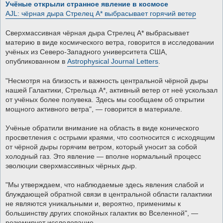
о
Учёные открыли странное явление в космосе
б
AJL: чёрная дыра Стрелец А* выбрасывает горячий ветер
щ
е
н
Сверхмассивная чёрная дыра Стрелец А* выбрасывает
и
е
материю в виде космического ветра, говорится в исследовании
учёных из Северо-Западного университета США,
опубликованном в
Astrophysical Journal Letters
.
"Несмотря на близость и важность центральной чёрной дыры
нашей Галактики, Стрельца А*, активный ветер от неё ускользал
от учёных более полувека. Здесь мы сообщаем об открытии
мощного активного ветра", — говорится в материале.
Учёные обратили внимание на область в виде конического
просветления с острыми краями, что соотносится с исходящим
от чёрной дыры горячим ветром, который уносит за собой
холодный газ. Это явление — вполне нормальный процесс
эволюции сверхмассивных чёрных дыр.
"Мы утверждаем, что наблюдаемые здесь явления слабой и
блуждающей обратной связи в центральной области галактики
не являются уникальными и, вероятно, применимы к
большинству других спокойных галактик во Вселенной", —
резюмирует исследование.