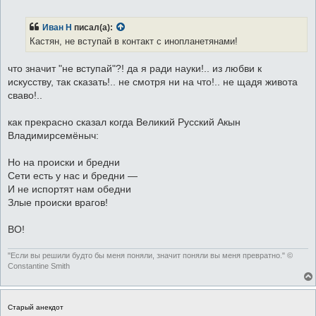
о
о
б
Иван Н
писал(а):
щ
е
Кастян, не вступай в контакт с инопланетянами!
н
и
е
что значит "не вступай"?! да я ради науки!.. из любви к
искусству, так сказать!.. не смотря ни на что!.. не щадя живота
сваво!..
как прекрасно сказал когда Великий Русский Акын
Владимирсемёныч:
Но на происки и бредни
Сети есть у нас и бредни —
И не испортят нам обедни
Злые происки врагов!
ВО!
"Если вы решили будто бы меня поняли, значит поняли вы меня превратно." ©
Constantine Smith
Старый анекдот