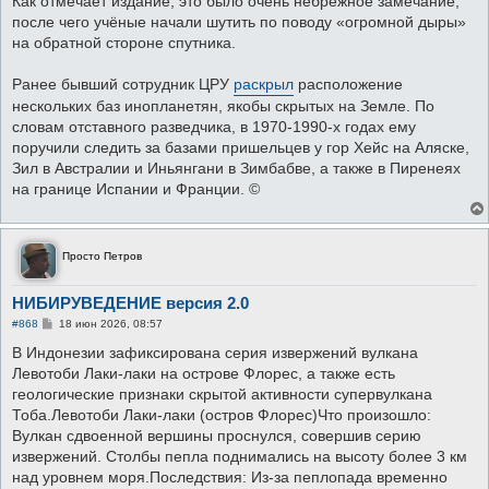
Как отмечает издание, это было очень небрежное замечание,
после чего учёные начали шутить по поводу «огромной дыры»
на обратной стороне спутника.
Ранее бывший сотрудник ЦРУ
раскрыл
расположение
нескольких баз инопланетян, якобы скрытых на Земле. По
словам отставного разведчика, в 1970-1990-х годах ему
поручили следить за базами пришельцев у гор Хейс на Аляске,
Зил в Австралии и Иньянгани в Зимбабве, а также в Пиренеях
на границе Испании и Франции. ©
Просто Петров
НИБИРУВЕДЕНИЕ версия 2.0
С
#868
18 июн 2026, 08:57
о
о
В Индонезии зафиксирована серия извержений вулкана
б
Левотоби Лаки-лаки на острове Флорес, а также есть
щ
е
геологические признаки скрытой активности супервулкана
н
Тоба.Левотоби Лаки-лаки (остров Флорес)Что произошло:
и
е
Вулкан сдвоенной вершины проснулся, совершив серию
извержений. Столбы пепла поднимались на высоту более 3 км
над уровнем моря.Последствия: Из-за пеплопада временно