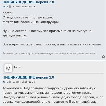
НИБИРУВЕДЕНИЕ версия 2.0
С
#871
22 июн 2026, 14:23
о
о
Кастян.
б
Откуда она знает что там корпус.
щ
е
Может там более иные конструкции.
н
и
е
Ну и не летят они потому что приземлиться не смогут на
круглую землю.
Все вокруг плоское, луна плоская, а земля плять у них круглая.
Реальность - самая жуткая галлюцинация, вызванная отсутствием алкоголя.
Кастян
НИБИРУВЕДЕНИЕ версия 2.0
С
#872
23 июн 2026, 11:29
о
о
Археологи в Нидерландах обнаружили древнюю табличку с
б
проклятиями, выполненными на древнегреческом языке.
щ
е
Находку сделали под рыночной площадью города Херлен, и, по
н
оценке исследователей, она относится ко II веку нашей эры.
и
е