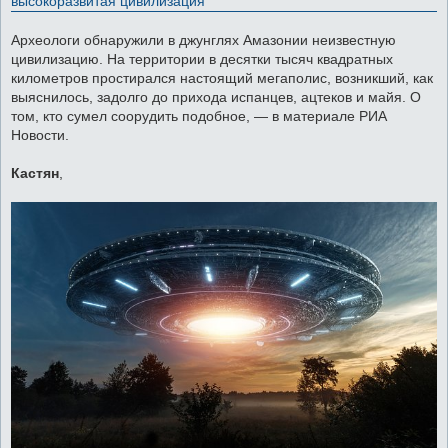
высокоразвитая цивилизация
и
е
Археологи обнаружили в джунглях Амазонии неизвестную
цивилизацию. На территории в десятки тысяч квадратных
километров простирался настоящий мегаполис, возникший, как
выяснилось, задолго до прихода испанцев, ацтеков и майя. О
том, кто сумел соорудить подобное, — в материале РИА
Новости.
Кастян
,