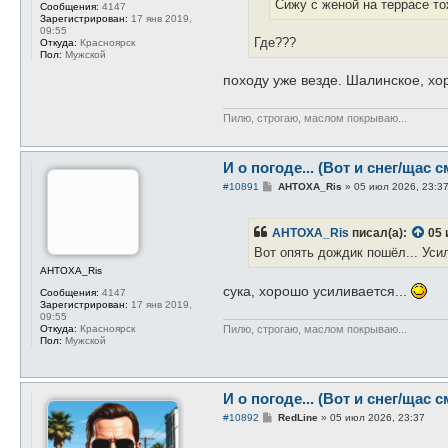
Сижу с женой на террасе то
Сообщения:
4147
Зарегистрирован:
17 янв 2019,
09:55
Где???
Откуда:
Красноярск
Пол:
Мужской
походу уже везде. Шалинское, хо
Пилю, строгаю, маслом покрываю...
И о погоде... (Вот и снег/щас с
С
#10891
AHTOXA_Ris
»
05 июл 2026, 23:3
о
о
б
AHTOXA_Ris
писал(а):
05 
щ
е
Вот опять дождик пошёл... Уси
н
и
AHTOXA_Ris
е
сука, хорошо усиливается...
Сообщения:
4147
Зарегистрирован:
17 янв 2019,
09:55
Пилю, строгаю, маслом покрываю...
Откуда:
Красноярск
Пол:
Мужской
И о погоде... (Вот и снег/щас с
С
#10892
RedLine
»
05 июл 2026, 23:37
о
о