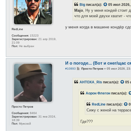
б
Big
писал(а):
05 июл 2026,
щ
е
Majo
, Ну у меня кондей стоит 
н
что для моей двухи хватит - чт
и
е
у меня когда в машине кондёр сдо
RedLine
Сообщения:
15223
Зарегистрирован:
21 апр 2019,
21:09
Пол:
Не выбран
И о погоде... (Вот и снег/щас с
С
#10893
Просто Петров
»
05 июл 2026, 23
о
о
б
AHTOXA_Ris
писал(а):
05 
щ
е
н
Аорон Флегон
писал(а):
и
е
RedLine
писал(а):
0
Просто Петров
Сижу с женой на террасе
Сообщения:
8464
Зарегистрирован:
31 янв 2024,
18:39
Где???
Пол:
Мужской