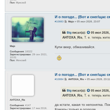
щ
Пол:
Мужской
е
н
и
е
И о погоде... (Вот и снег/щас с
С
#10883
Majo
»
05 июл 2026, 23:07
о
о
б
Big
писал(а):
05 июл 2026,
щ
е
AHTOXA_Ris
, Т. е. теперь жи
н
и
е
Majo
Купи веер, обмахивайся.
Сообщения:
18322
Зарегистрирован:
29 сен 2021,
10:01
Пол:
Женский
И о погоде... (Вот и снег/щас с
С
#10884
AHTOXA_Ris
»
05 июл 2026, 23:1
о
о
б
Big
писал(а):
05 июл 2026,
щ
е
AHTOXA_Ris
, Т. е. теперь жи
н
и
AHTOXA_Ris
е
да кстати, какая то непонятка. П
Сообщения:
4147
Зарегистрирован:
17 янв 2019,
Комары только в огороде.