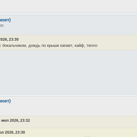
моет)
:32
026, 23:30
с бокальчиком, дождь по крыше капает, кайф, тепло
моет)
4
 июл 2026, 23:32
юл 2026, 23:30