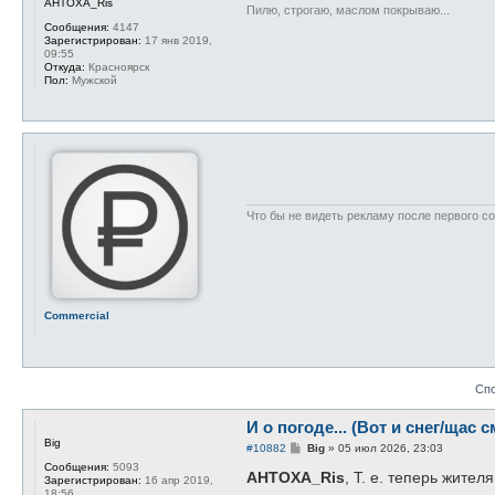
AHTOXA_Ris
и
Пилю, строгаю, маслом покрываю...
е
Сообщения:
4147
Зарегистрирован:
17 янв 2019,
09:55
Откуда:
Красноярск
Пол:
Мужской
Что бы не видеть рекламу после первого с
Commercial
Сп
И о погоде... (Вот и снег/щас с
Big
С
#10882
Big
»
05 июл 2026, 23:03
о
Сообщения:
5093
о
AHTOXA_Ris
, Т. е. теперь жите
Зарегистрирован:
16 апр 2019,
б
18:56