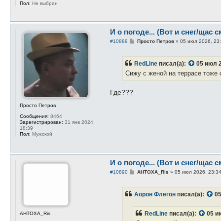
Пол:
Не выбран
И о погоде... (Вот и снег/щас с
С
#10889
Просто Петров
»
05 июл 2026, 23
о
о
б
RedLine
писал(а):
05 июл 2
щ
е
Сижу с женой на террасе тоже 
н
и
е
Где???
Просто Петров
Сообщения:
8464
Зарегистрирован:
31 янв 2024,
18:39
Пол:
Мужской
И о погоде... (Вот и снег/щас с
С
#10890
AHTOXA_Ris
»
05 июл 2026, 23:3
о
о
б
Аорон Флегон
писал(а):
05
щ
е
н
RedLine
писал(а):
05 и
и
AHTOXA_Ris
е