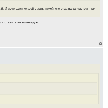
с
я
й. И исчо один кондей с хаты покойного отца па запчастем - так
к
н
а
ч
а и ставить не планирую.
а
л
у
В
е
р
н
у
т
ь
с
я
к
н
а
ч
а
л
у