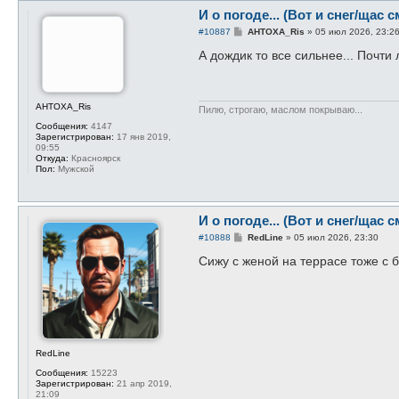
И о погоде... (Вот и снег/щас с
С
#10887
AHTOXA_Ris
»
05 июл 2026, 23:2
о
о
А дождик то все сильнее... Почти 
б
щ
е
н
и
AHTOXA_Ris
Пилю, строгаю, маслом покрываю...
е
Сообщения:
4147
Зарегистрирован:
17 янв 2019,
09:55
Откуда:
Красноярск
Пол:
Мужской
И о погоде... (Вот и снег/щас с
С
#10888
RedLine
»
05 июл 2026, 23:30
о
о
Сижу с женой на террасе тоже с 
б
щ
е
н
и
е
RedLine
Сообщения:
15223
Зарегистрирован:
21 апр 2019,
21:09