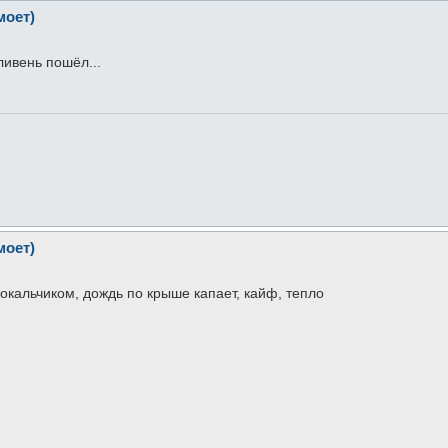
моет)
6
ливень пошёл...
моет)
бокальчиком, дождь по крыше капает, кайф, тепло