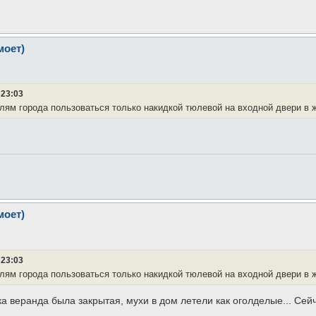
моет)
 23:03
телям города пользоваться только накидкой тюлевой на входной двери в 
моет)
1
 23:03
телям города пользоваться только накидкой тюлевой на входной двери в 
ока веранда была закрытая, мухи в дом летели как оголделые... Сей