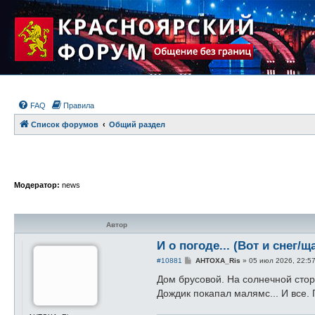
FAQ
Правила
Список форумов
Общий раздел
Модератор:
news
Автор
И о погоде... (Вот и снег/щ
С
#10881
AHTOXA_Ris
»
05 июл 2026, 22:5
о
о
Дом брусовой. На солнечной сторо
б
Дождик покапал малямс... И все.
щ
е
н