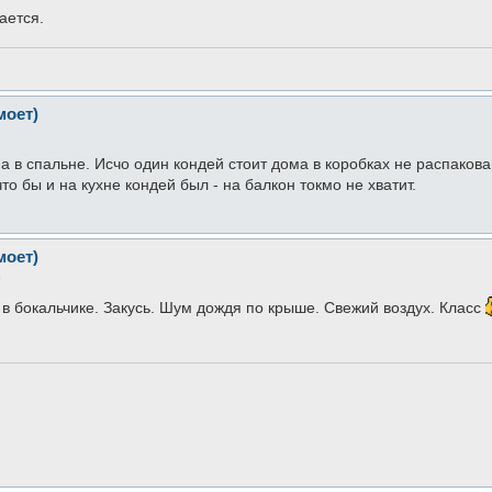
ается.
моет)
ма в спальне. Исчо один кондей стоит дома в коробках не распаков
 что бы и на кухне кондей был - на балкон токмо не хватит.
моет)
6
 в бокальчике. Закусь. Шум дождя по крыше. Свежий воздух. Класс