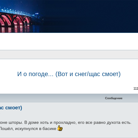
И о погоде... (Вот и снег/щас смоет)
11
Сообщение
ас смоет)
7
не шторы. В доме хоть и прохладно, его все равно духота есть.
 Пошёл, искупнулся в басике