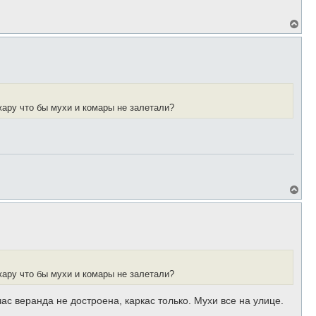
н
а
В
ч
е
а
р
л
н
у
у
т
ь
с
я
жару что бы мухи и комары не залетали?
к
н
а
ч
а
л
у
В
е
р
н
у
т
ь
с
я
жару что бы мухи и комары не залетали?
к
н
а
час веранда не достроена, каркас только. Мухи все на улице.
ч