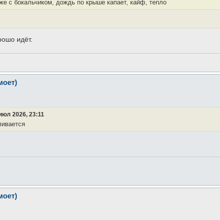
же с бокальчиком, дождь по крыше капает, кайф, тепло
рошо идёт.
моет)
7
июл 2026, 23:11
ливается
моет)