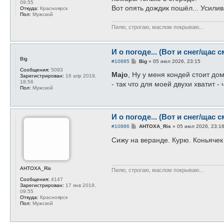
09:55
Вот опять дождик пошёл... Усилив
Откуда:
Красноярск
Пол:
Мужской
Пилю, строгаю, маслом покрываю...
И о погоде... (Вот и снег/щас с
Big
С
#10885
Big
»
05 июл 2026, 23:15
о
Сообщения:
5093
о
Majo
, Ну у меня кондей стоит до
Зарегистрирован:
16 апр 2019,
б
18:56
- так что для моей двухи хватит -
щ
Пол:
Мужской
е
н
и
е
И о погоде... (Вот и снег/щас с
С
#10886
AHTOXA_Ris
»
05 июл 2026, 23:1
о
о
Сижу на веранде. Курю. Коньячек
б
щ
е
н
и
AHTOXA_Ris
Пилю, строгаю, маслом покрываю...
е
Сообщения:
4147
Зарегистрирован:
17 янв 2019,
09:55
Откуда:
Красноярск
Пол:
Мужской